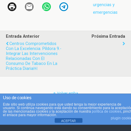
urgencias y
emergencias
Entrada Anterior
Próxima Entrada
Centros Comprometidos
Con La Excelencia. Píldora 9.-
Integrar Las Intervenciones
Relacionadas Con El
Consumo De Tabaco En La
Práctica Diaria￼
Volver arriba
Uso de cookies
Este sitio web utiliza cookies para que usted tenga la mejor experiencia de
Móvil
Escritorio
usuario. Si continúa navegando está dando su consentimiento para la aceptació
de las mencionadas cookies y la aceptación de nuestra
política de cookies
, pinc
el enlace para mayor información.
plugin cooki
ACEPTAR