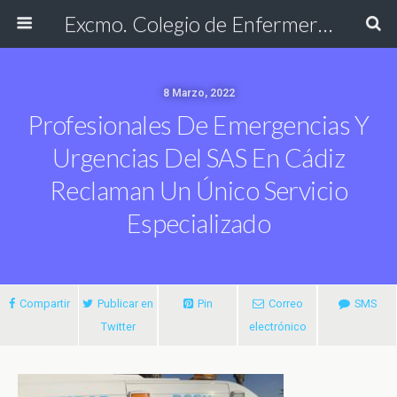
Excmo. Colegio de Enfermería de Cádiz
8 Marzo, 2022
Profesionales De Emergencias Y
Urgencias Del SAS En Cádiz
Reclaman Un Único Servicio
Especializado
Compartir
Publicar en
Pin
Correo
SMS
Twitter
electrónico