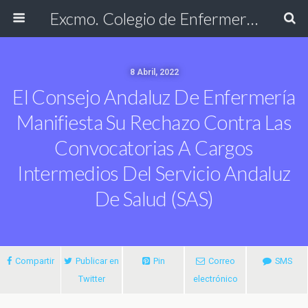
Excmo. Colegio de Enfermería de Cádiz
8 Abril, 2022
El Consejo Andaluz De Enfermería
Manifiesta Su Rechazo Contra Las
Convocatorias A Cargos
Intermedios Del Servicio Andaluz
De Salud (SAS)
Compartir
Publicar en
Pin
Correo
SMS
Twitter
electrónico