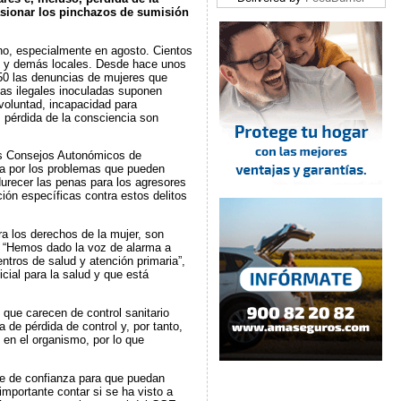
sionar los pinchazos de sumisión
ano, especialmente en agosto. Cientos
es y demás locales. Desde hace unos
50 las denuncias de mujeres que
gas ilegales inoculadas suponen
 voluntad, incapacidad para
, pérdida de la consciencia son
os Consejos Autonómicos de
ña por los problemas que pueden
urecer las penas para los agresores
ión específicas contra estos delitos
ra los derechos de la mujer, son
”. “Hemos dado la voz de alarma a
ntros de salud y atención primaria”,
cial para la salud y que está
 que carecen de control sanitario
de pérdida de control y, por tanto,
 en el organismo, por lo que
te de confianza para que puedan
importante contar si se ha visto a