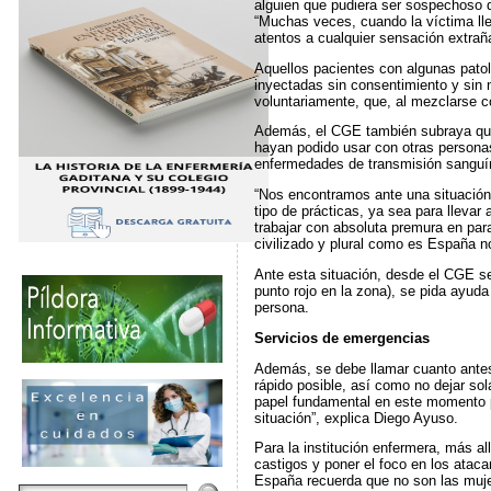
alguien que pudiera ser sospechoso de
“Muchas veces, cuando la víctima lleg
atentos a cualquier sensación extrañ
Aquellos pacientes con algunas pato
inyectadas sin consentimiento y sin 
voluntariamente, que, al mezclarse co
Además, el CGE también subraya que s
hayan podido usar con otras personas.
enfermedades de transmisión sanguín
“Nos encontramos ante una situación 
tipo de prácticas, ya sea para lleva
trabajar con absoluta premura en par
civilizado y plural como es España 
Ante esta situación, desde el CGE se
punto rojo en la zona), se pida ayuda
persona.
Servicios de emergencias
Además, se debe llamar cuanto antes
rápido posible, así como no dejar so
papel fundamental en este momento p
situación”, explica Diego Ayuso.
Para la institución enfermera, más al
castigos y poner el foco en los atac
España recuerda que no son las mujer