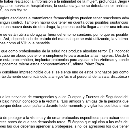
 haber realizado la intromisión a la intimidad de la mujer”, profundiza Diego
a a los servicios hospitalarios, la sustancia ya no se detecta en los análisi
a”, apunta Ayuso.
logías asociadas a tratamientos farmacológicos pueden tener reacciones adve
ningún control. También habría que tener en cuenta otras posibles sustanci
n una nueva dosis de otra droga, la persona podría llegar a sufrir una intoxi
e están utilizando agujas fuera del entorno sanitario, por lo que es posible
 Así, dependiendo del estado del material que se está utilizando, la víctima 
ea como el VIH o la hepatitis.
que como profesionales de la salud nos produce absoluto terror. Es inconce
r a cabo un abuso posterior o simplemente para asustar a las mujeres. Desde 
ar esta problemática, implantar protocolos para ayudar a las víctimas y conde
no podemos tolerar estos comportamientos”, afirma Pérez Raya.
 considera imprescindible que si se siente uno de estos pinchazos (es como 
 rápidamente comunicándolo a amigos/as o al personal de la sala, discoteca o
 a los servicios de emergencias y a los Cuerpos y Fuerzas de Seguridad de
la bajo ningún concepto a la víctima. “Los amigos y amigas de la persona que 
orque deben acompañarla durante todo momento y vigilar los posibles sínto
lá de proteger a la víctima y de crear protocolos específicos para actuar con
antes antes de que sea demasiado tarde. El órgano que aglutina a las más d
es las que deberían aprender a protegerse, sino los agresores los que tiene