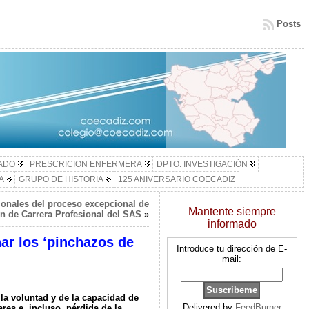
Posts
LADO
PRESCRICION ENFERMERA
DPTO. INVESTIGACIÓN
A
GRUPO DE HISTORIA
125 ANIVERSARIO COECADIZ
ionales del proceso excepcional de
Mantente siempre
ón de Carrera Profesional del SAS
»
informado
ar los ‘pinchazos de
Introduce tu dirección de E-
mail:
la voluntad y de la capacidad de
Delivered by
FeedBurner
res e, incluso, pérdida de la