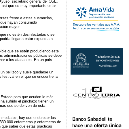
 Ayuso, secretario general del CGE.
s, así que es muy importante estar
rsas frente a estas sustancias,
as que hayan consumido
cación mayor.
 que no estén desinfectadas o se
podría llegar a estar expuesta a
bible que se estén produciendo este
las administraciones públicas se debe
nar a los atacantes. En un país
un pellizco y suele quedarse un
 festival en el que se encuentre la
l Estado para que acudan lo más
ha sufrido el pinchazo tienen un
mas que se deriven de esta
 inmediatez, hay que endurecer los
e 330.000 enfermeras y enfermeros de
n que saber que estas prácticas