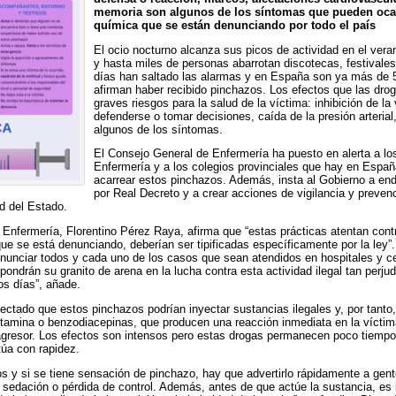
memoria
son algunos de los síntomas que pueden oca
química que se están denunciando por todo el país
El ocio nocturno alcanza sus picos de actividad en el ver
y hasta miles de personas abarrotan discotecas, festival
días han saltado las alarmas y en España son ya más de 
afirman haber recibido pinchazos. Los efectos que las dro
graves riesgos para la salud de la víctima: inhibición de la
defenderse o tomar decisiones, caída de la presión arterial
algunos de los síntomas.
El Consejo General de Enfermería ha puesto en alerta a l
Enfermería y a los colegios provinciales que hay en Espa
acarrear estos pinchazos. Además, insta al Gobierno a end
por Real Decreto y a crear acciones de vigilancia y prevenc
d del Estado.
 Enfermería, Florentino Pérez Raya, afirma que “estas prácticas atentan cont
 que se está denunciando, deberían ser tipificadas específicamente por la ley
enunciar todos y cada uno de los casos que sean atendidos en hospitales y ce
ndrán su granito de arena en la lucha contra esta actividad ilegal tan perjudi
stos días”, añade.
ctado que estos pinchazos podrían inyectar sustancias ilegales y, por tanto,
etamina o benzodiacepinas, que producen una reacción inmediata en la víctima 
l agresor. Los efectos son intensos pero estas drogas permanecen poco tiempo
túa con rapidez.
s y si se tiene sensación de pinchazo, hay que advertirlo rápidamente a gen
e sedación o pérdida de control. Además, antes de que actúe la sustancia, es 