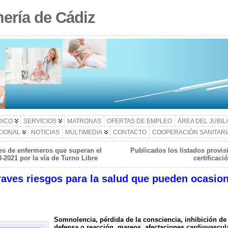
ería de Cádiz
DICO
SERVICIOS
MATRONAS
OFERTAS DE EMPLEO
ÁREA DEL JUBI
CIONAL
NOTICIAS
MULTIMEDIA
CONTACTO
COOPERACIÓN SANITARI
les de enfermeros que superan el
Publicados los listados provis
2021 por la vía de Turno Libre
certificaci
raves riesgos para la salud que pueden ocasion
Somnolencia, pérdida de la consciencia, inhibición de 
defensa o reacción, mareos, afectaciones cardiovascula