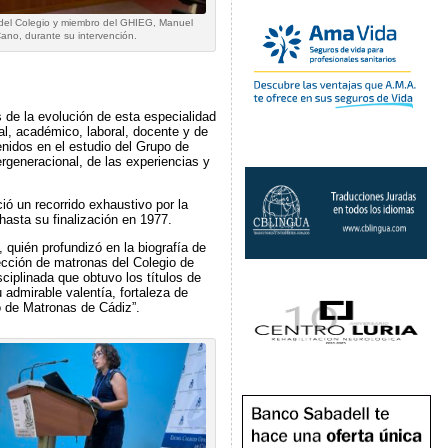
o del Colegio y miembro del GHIEG, Manuel
ano, durante su intervención.
s de la evolución de esta especialidad
nal, académico, laboral, docente y de
enidos en el estudio del Grupo de
ergeneracional, de las experiencias y
ó un recorrido exhaustivo por la
hasta su finalización en 1977.
uién profundizó en la biografía de
cción de matronas del Colegio de
sciplinada que obtuvo los títulos de
admirable valentía, fortaleza de
o de Matronas de Cádiz”.