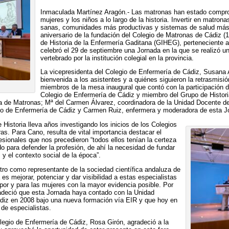
Inmaculada Martínez Aragón.- Las matronas han estado compro
mujeres y los niños a lo largo de la historia. Invertir en matro
sanas, comunidades más productivas y sistemas de salud más 
aniversario de la fundación del Colegio de Matronas de Cádiz (
de Historia de la Enfermería Gaditana (GIHEG), perteneciente a
celebró el 29 de septiembre una Jornada en la que se realizó un
vertebrado por la institución colegial en la provincia.
La vicepresidenta del Colegio de Enfermería de Cádiz, Susana A
bienvenida a los asistentes y a quiénes siguieron la retrasmisi
miembros de la mesa inaugural que contó con la participación d
Colegio de Enfermería de Cádiz y miembro del Grupo de Histori
za de Matronas; Mª del Carmen Álvarez, coordinadora de la Unidad Docente de
io de Enfermería de Cádiz y Carmen Ruiz, enfermera y moderadora de esta J
Historia lleva años investigando los inicios de los Colegios
as. Para Cano, resulta de vital importancia destacar el
fesionales que nos precedieron “todos ellos tenían la certeza
o para defender la profesión, de ahí la necesidad de fundar
 y el contexto social de la época”.
ntro como representante de la sociedad científica andaluza de
es mejorar, potenciar y dar visibilidad a estas especialistas
por y para las mujeres con la mayor evidencia posible. Por
adeció que esta Jornada haya contado con la Unidad
diz en 2008 bajo una nueva formación vía EIR y que hoy en
de especialistas.
olegio de Enfermería de Cádiz, Rosa Girón, agradeció a la