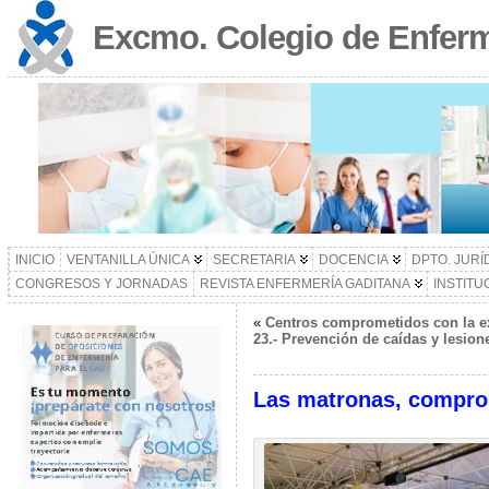
Excmo. Colegio de Enferm
INICIO
VENTANILLA ÚNICA
SECRETARIA
DOCENCIA
DPTO. JURÍ
CONGRESOS Y JORNADAS
REVISTA ENFERMERÍA GADITANA
INSTITU
«
Centros comprometidos con la ex
23.- Prevención de caídas y lesio
Las matronas, comprome