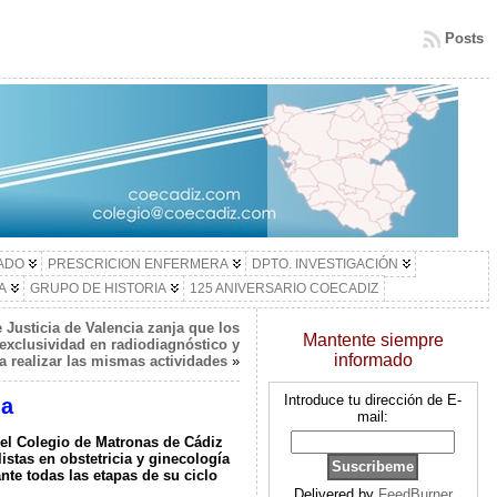
Posts
LADO
PRESCRICION ENFERMERA
DPTO. INVESTIGACIÓN
A
GRUPO DE HISTORIA
125 ANIVERSARIO COECADIZ
 Justicia de Valencia zanja que los
Mantente siempre
exclusividad en radiodiagnóstico y
informado
ra realizar las mismas actividades
»
Introduce tu dirección de E-
ia
mail:
el Colegio de Matronas de Cádiz
istas en obstetricia y ginecología
nte todas las etapas de su ciclo
Delivered by
FeedBurner