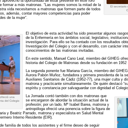
 y aprovechó la oportunidad de estar presente en este foro
 de formar a más matronas. “Las mujeres somos la mitad de la
El secretari
estra vida necesitamos a matronas que formen parte de todos
C
mos, además, contar mayores competencias para poder
des de la mujer”.
El objetivo de esta actividad ha sido presentar algunos rasgo
de la Enfermería en los ámbitos social, legislativo, institucio
investigación. Para ello se ha contado con los resultados obt
Investigación del Colegio y con el desarrollo, con carácter int
conocimientos de las matronas invitadas.
En este sentido, Manuel Cano Leal, miembro del GIHEG ofreci
historia del Colegio de Matronas desde su fundación en 1952 
La segunda ponente fue Mariana García, miembro del GIHEG, q
Aurora Pabón Muñoz, fundadora y primera presidenta de la se
Auxiliares Sanitarios de Cádiz (1952-77), una mujer culta y di
matrona y practicante simultáneamente. De quién destacó “su 
espíritu y constancia por salvaguardar con dignidad el Colegi
La Jornada contó también con dos matronas que
ofreció una
se encargaron de abordar la situación actual de la
nta del Colegio
profesión; por un lado, Mª Isabel Barea, matrona y
antropóloga ofreció una ponencia sobre la figura de
aria y Beatriz Parrado, matrona y especialista en Salud Mental
fermero Interno Residente (EIR).
de familia de todos los asistentes y el firme deseo de seguir