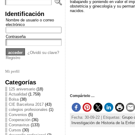
trabajando y poniendo en valor el imp
obstetricia y ginecología y su perma
nacidos.
Identificación
Nombre de usuario o correo
electrónico
Contraseña
¿Olvidó su clave?
Registro
Mi perfil
Categorías
125 aniversario
(18)
Actualidad
(1.759)
Compártelo …
Bolsa
(38)
CIE Barcelona 2017
(43)
colegios profesionales
(1)
Convenios
(5)
Fecha: 30-09-22 | Etiquetas:
Grupo d
Cooperación
(36)
Investigación de Historia de la Enf
Coronavirus
(133)
Cursos
(30)