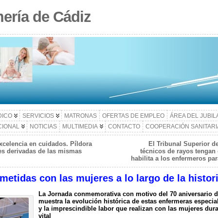
ería de Cádiz
DICO
SERVICIOS
MATRONAS
OFERTAS DE EMPLEO
ÁREA DEL JUBI
CIONAL
NOTICIAS
MULTIMEDIA
CONTACTO
COOPERACIÓN SANITARI
celencia en cuidados. Píldora
El Tribunal Superior de
nes derivadas de las mismas
técnicos de rayos tengan 
habilita a los enfermeros pa
tidas con las mujeres a lo largo de la histor
La Jornada conmemorativa con motivo del 70 aniversario d
muestra la evolución histórica de estas enfermeras especial
y la imprescindible labor que realizan con las mujeres dura
vital