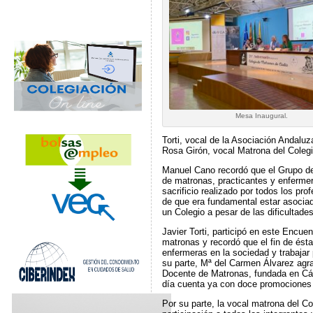
Mesa Inaugural.
Torti, vocal de la Asociación Andalu
Rosa Girón, vocal Matrona del Coleg
Manuel Cano recordó que el Grupo de 
de matronas, practicantes y enfermer
sacrificio realizado por todos los pro
de que era fundamental estar asociad
un Colegio a pesar de las dificultades
Javier Torti, participó en este Encue
matronas y recordó que el fin de ésta 
enfermeras en la sociedad y trabajar 
su parte, Mª del Carmen Álvarez agr
Docente de Matronas, fundada en Cá
día cuenta ya con doce promociones 
Por su parte, la vocal matrona del C