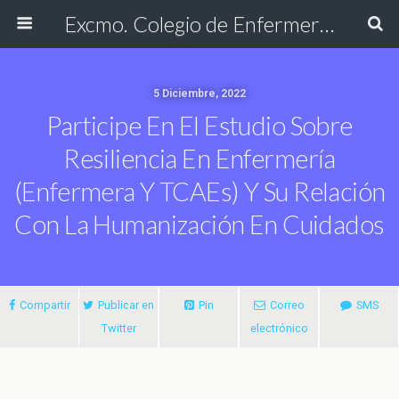
Excmo. Colegio de Enfermería de Cádiz
5 Diciembre, 2022
Participe En El Estudio Sobre
Resiliencia En Enfermería
(enfermera Y TCAEs) Y Su Relación
Con La Humanización En Cuidados
Compartir
Publicar en
Pin
Correo
SMS
Twitter
electrónico