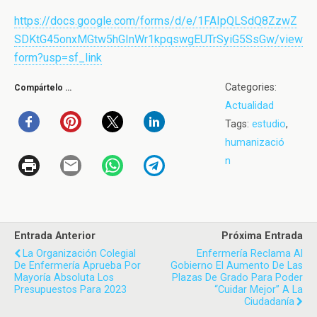
https://docs.google.com/forms/d/e/1FAIpQLSdQ8ZzwZ
SDKtG45onxMGtw5hGInWr1kpqswgEUTrSyiG5SsGw/view
form?usp=sf_link
Categories:
Compártelo …
Actualidad
Tags:
estudio
,
humanizació
n
Entrada Anterior
Próxima Entrada
La Organización Colegial
Enfermería Reclama Al
De Enfermería Aprueba Por
Gobierno El Aumento De Las
Mayoría Absoluta Los
Plazas De Grado Para Poder
Presupuestos Para 2023
“cuidar Mejor” A La
Ciudadanía