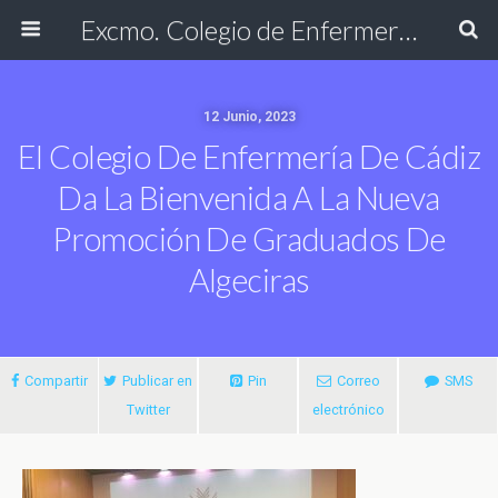
Excmo. Colegio de Enfermería de Cádiz
12 Junio, 2023
El Colegio De Enfermería De Cádiz
Da La Bienvenida A La Nueva
Promoción De Graduados De
Algeciras
Compartir
Publicar en
Pin
Correo
SMS
Twitter
electrónico