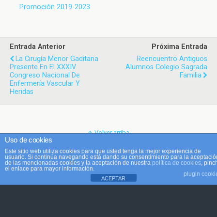
Promoción 2019-2023
Entrada Anterior
Próxima Entrada
La Cirugía Menor Gaditana
Reencuentro Antiguos
Presente En El XXXIV
Alumnos Colegio Sagrada
Congreso Nacional De
Familia
Enfermería Vascular Y
Heridas
Volver arriba
Uso de cookies
Este sitio web utiliza cookies para que usted tenga la mejor experiencia de
Móvil
Escritorio
usuario. Si continúa navegando está dando su consentimiento para la aceptació
de las mencionadas cookies y la aceptación de nuestra
política de cookies
, pinc
el enlace para mayor información.
plugin cooki
ACEPTAR