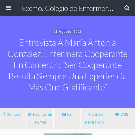
Excmo. Colegio de Enfermería de Cádiz
21 Agosto, 2023
Entrevista A María Antonia
González, Enfermera Cooperante
En Camerún: “Ser Cooperante
Resulta Siempre Una Experiencia
Más Que Gratificante”
Compartir
Publicar en
Pin
Correo
SMS
Twitter
electrónico