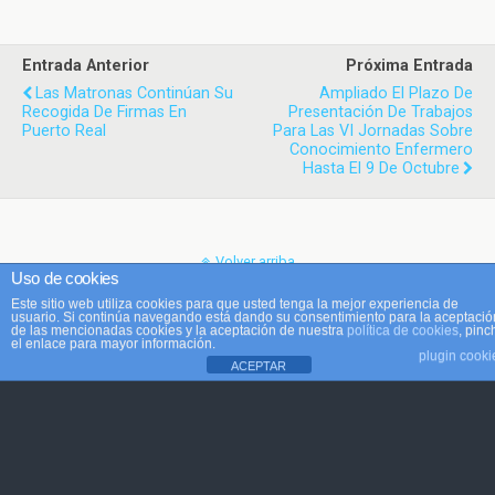
Entrada Anterior
Próxima Entrada
Las Matronas Continúan Su
Ampliado El Plazo De
Recogida De Firmas En
Presentación De Trabajos
Puerto Real
Para Las VI Jornadas Sobre
Conocimiento Enfermero
Hasta El 9 De Octubre
Volver arriba
Uso de cookies
Este sitio web utiliza cookies para que usted tenga la mejor experiencia de
Móvil
Escritorio
usuario. Si continúa navegando está dando su consentimiento para la aceptació
de las mencionadas cookies y la aceptación de nuestra
política de cookies
, pinc
el enlace para mayor información.
plugin cooki
ACEPTAR