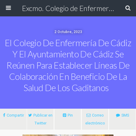
Excmo. Colegio de Enfermería de Cádiz
2 Octubre, 2023
El Colegio De Enfermería De Cádiz
Y El Ayuntamiento De Cádiz Se
Reúnen Para Establecer Líneas De
Colaboración En Beneficio De La
Salud De Los Gaditanos
Compartir
Publicar en
Pin
Correo
SMS
Twitter
electrónico