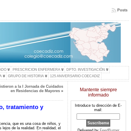
Posts
LADO
PRESCRICION ENFERMERA
DPTO. INVESTIGACIÓN
A
GRUPO DE HISTORIA
125 ANIVERSARIO COECADIZ
stieron a la I Jornada de Cuidados
Mantente siempre
en Residencias de Mayores
»
informado
Introduce tu dirección de E-
o, tratamiento y
mail:
cencia, que es una cosa de niños, y
ejos de la realidad. En realidad, el
Delivered by
FeedBurner