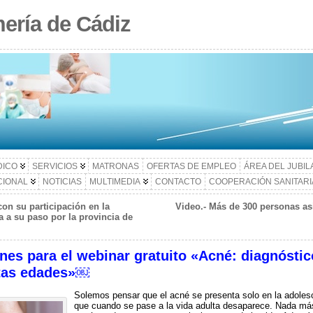
ería de Cádiz
DICO
SERVICIOS
MATRONAS
OFERTAS DE EMPLEO
ÁREA DEL JUBI
CIONAL
NOTICIAS
MULTIMEDIA
CONTACTO
COOPERACIÓN SANITARI
on su participación en la
Video.- Más de 300 personas asi
 a su paso por la provincia de
ones para el webinar gratuito «Acné: diagnóstic
ntas edades»￼
Solemos pensar que el acné se presenta solo en la adoles
que cuando se pase a la vida adulta desaparece. Nada más l