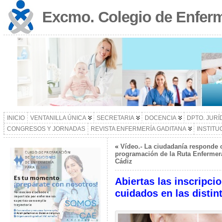
Excmo. Colegio de Enferm
INICIO
VENTANILLA ÚNICA
SECRETARIA
DOCENCIA
DPTO. JURÍ
CONGRESOS Y JORNADAS
REVISTA ENFERMERÍA GADITANA
INSTITU
«
Vídeo.- La ciudadanía responde c
programación de la Ruta Enfermera
Cádiz
Abiertas las inscripci
cuidados en las disti