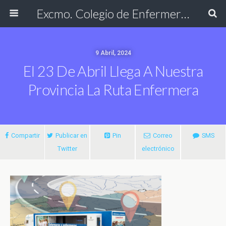
Excmo. Colegio de Enfermería de Cádiz
9 Abril, 2024
El 23 De Abril Llega A Nuestra
Provincia La Ruta Enfermera
Compartir
Publicar en
Pin
Correo
SMS
Twitter
electrónico