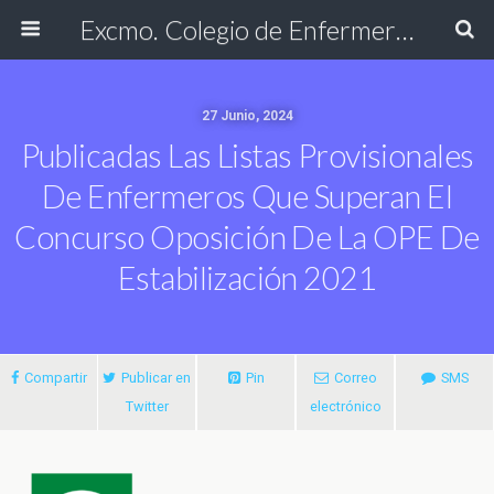
Excmo. Colegio de Enfermería de Cádiz
27 Junio, 2024
Publicadas Las Listas Provisionales
De Enfermeros Que Superan El
Concurso Oposición De La OPE De
Estabilización 2021
Compartir
Publicar en
Pin
Correo
SMS
Twitter
electrónico