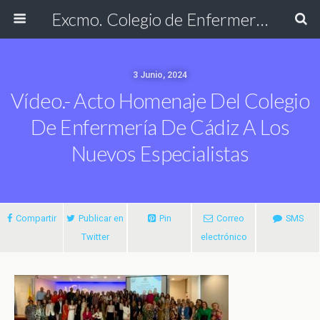
Excmo. Colegio de Enfermería de Cádiz
3 Junio, 2024
Vídeo.- Acto Homenaje Del Colegio
De Enfermería De Cádiz A Los
Nuevos Especialistas
Compartir
Publicar en
Pin
Correo
SMS
Twitter
electrónico