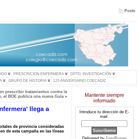
Posts
LADO
PRESCRICION ENFERMERA
DPTO. INVESTIGACIÓN
A
GRUPO DE HISTORIA
125 ANIVERSARIO COECADIZ
n prescribir tratamientos contra la
Mantente siempre
is, el BOE publica una nueva Guía
»
informado
nfermera’ llega a
Introduce tu dirección de E-
mail:
pitales de provincia consideradas
gen de esta campaña en las líneas
Delivered by
FeedBurner