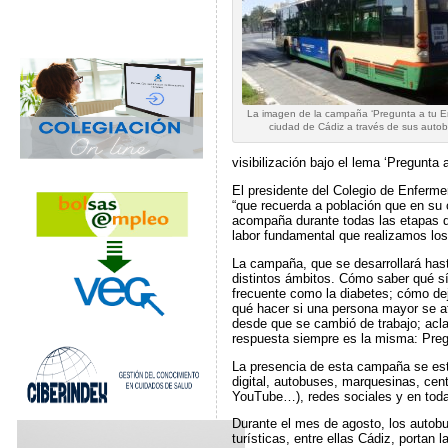
La imagen de la campaña ‘Pregunta a tu En
ciudad de Cádiz a través de sus auto
visibilización bajo el lema ‘Pregunta 
El presidente del Colegio de Enferm
“que recuerda a población que en su 
acompaña durante todas las etapas de
labor fundamental que realizamos los
La campaña, que se desarrollará hast
distintos ámbitos. Cómo saber qué s
frecuente como la diabetes; cómo dej
qué hacer si una persona mayor se at
desde que se cambió de trabajo; acl
respuesta siempre es la misma: Pregun
La presencia de esta campaña se está 
digital, autobuses, marquesinas, cen
YouTube…), redes sociales y en toda
Durante el mes de agosto, los autob
turísticas, entre ellas Cádiz, portan