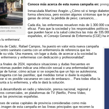
Conoce más acerca de esta nueva campaña en:
preng
Inmaculada Martínez Aragón.-¿Cómo sé si tengo diabetes
forma silenciosa, pero existen algunos síntomas que te p
ganas de orinar; la pérdida de peso; cansancio,…
Cada día, las enfermeras resuelven más de 1.300.000 con
fermera’ recorre la
eficaz. Para que la sociedad y los responsables políticos
buses urbanos.
que pueden hacer a la salud colectiva las más de 335.00
españoles, el Consejo General de Enfermería (CGE) ha 
a tu enfermera’.
ería de Cádiz, Rafael Campos, ha puesto en valor esta nueva campaña
centro sanitario cuenta con un enfermero/a de referencia que les
 su vida. Una manera, sin lugar a duda, de acercar a la sociedad la
 enfermeros y enfermeras con dedicación y profesionalidad”.
a finales de 2024, reproduce situaciones y dudas frecuentes en
íntomas pueden indicar una infección sexual o una enfermedad tan
ar de fumar; cómo actuar si se sospecha que un hijo se autolesiona;
raganta con las pastillas; qué medidas tomar si duele la espalda
arar si es posible vacunarse en caso de embarazo… Para todas ellas la
ta a tu enfermera, y ella te dará la solución.
desarrollando en radio y televisión, prensa nacional, regional y
tros comerciales, en plataformas de TV (Netflix, Prime Video,
s las provincias españolas.
uses de varias capitales de provincia consideradas como más
 la imagen de esta campaña en las líneas principales que recorren la