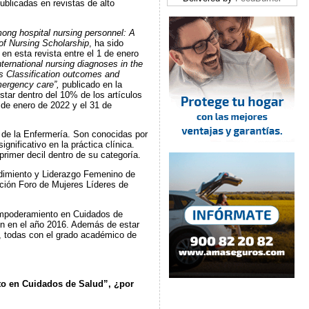
ublicadas en revistas de alto
mong hospital nursing personnel: A
of Nursing Scholarship
, ha sido
en esta revista entre el 1 de enero
ernational nursing diagnoses in the
s Classification outcomes and
emergency care”,
publicado en la
star dentro del 10% de los artículos
 de enero de 2022 y el 31 de
de la Enfermería. Son conocidas por
ignificativo en la práctica clínica.
rimer decil dentro de su categoría.
dimiento y Liderazgo Femenino de
ación Foro de Mujeres Líderes de
Empoderamiento en Cuidados de
ón en el año 2016. Además de estar
, todas con el grado académico de
to en Cuidados de Salud”, ¿por