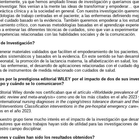
ientemente, ya que hemos ampliado líneas de investigación y queríamos que 
 investigar. Nos venían a la mente las ideas de transformar y empoderar… qu
 práctica clínica y a la sociedad en general. Con nuestra investigación quere
logías de trabajo centradas en el paciente; a las enfermeras definiendo mejor 
n el cuidado basado en la evidencia. También queremos empoderar a los estudi
samiento crítico, con nuevas metodologías basadas en el aprendizaje experien
 a entrenar las diferentes técnicas de cuidados, sino que van a experimentar 
petencias relacionadas con las habilidades sociales y de la comunicación.
 de Investigación?
generar materiales validados que faciliten el empoderamiento de los paciente
dados sistemáticos y basados en la evidencia. En este sentido se han desarro
eonatal, la promoción de la lactancia materna, la alfabetización en salud, l
e las enfermeras, el desarrollo de aplicaciones relacionadas con el cuidado digi
ca de instrumentos de medida relacionado con cuidados de salud.
s por la prestigiosa editorial WILEY por el impacto de dos de sus inves
rupo y cuándo se lo comunicaron?
ditorial Wiley donde nos certificaban que el artículo
«Worldwide prevalence of
atic review and meta-analysis»
como uno de los más citados en el año 2023 y
ernational nursing diagnoses in the coping/stress tolerance domain and the
nterventions Classification interventions in the pre-hospital emergency care»
s en el año 2023.
estro grupo tiene mucho interés en el impacto de la investigación que desa
 autores que estos trabajos hayan sido de utilidad para las investigaciones 
estro campo disciplinar.
ones y cuáles han sido los resultados obtenidos?