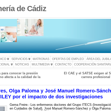
ería de Cádiz
DICO
SERVICIOS
MATRONAS
OFERTAS DE EMPLEO
ÁREA DEL JUBI
CIONAL
NOTICIAS
MULTIMEDIA
CONTACTO
COOPERACIÓN SANITARI
 para conocer la presión
El CAE y el SATSE exigen al S
o afecta a la calidad de la
carrera profesional
res, Olga Paloma y José Manuel Romero-Sánche
WILEY por el impacto de dos investigaciones
Gema Freire.- Los enfermeros doctores del Grupo ITECS (Investigaci
en Cuidados de Salud), José Manuel Romero-Sánchez y Olga Paloma C