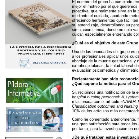
El nombre del grupo ha cambiado rec
mejor el motivo por el que queremos
proactiva, que realmente sirva en la
mediante el cuidado, aportando metodo
ofreciendo herramientas que facilite
su aprendizaje, desarrollando su pen
simulación clínica, donde no solo van
cuidar, especialmente entrenando com
¿Cuál es el objetivo de este Grupo
Una de las prioridades del grupo es 
a los profesionales aplicar unos cui
abordaje de la muerte gestacional y n
extrahospitalarias, la salud laboral d
evaluación psicométrica y clinimétri
Recientemente han sido reconocido
¿Qué supone la noticia para el G
Si, recibimos una notificación de la e
hospital nursing personnel: A system
relacionada con el artículo
«NANDA Int
Classification outcomes and Nursing I
10% de los artículos más descargado
Como he comentado anteriormente, nu
una gran satisfacción para todos los
por tanto, para la investigación en nu
¿De qué trataban estas investigaci