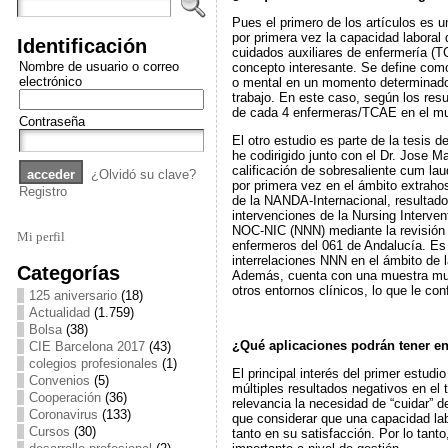
Pues el primero de los artículos es u
por primera vez la capacidad laboral
Identificación
cuidados auxiliares de enfermería (T
Nombre de usuario o correo
concepto interesante. Se define com
electrónico
o mental en un momento determinado
trabajo. En este caso, según los res
de cada 4 enfermeras/TCAE en el mu
Contraseña
El otro estudio es parte de la tesi
he codirigido junto con el Dr. Jose
calificación de sobresaliente cum lau
¿Olvidó su clave?
por primera vez en el ámbito extrahos
Registro
de la NANDA-Internacional, resultad
intervenciones de la Nursing Interven
NOC-NIC (NNN) mediante la revisión 
Mi perfil
enfermeros del 061 de Andalucía. Es 
interrelaciones NNN en el ámbito de l
Categorías
Además, cuenta con una muestra muc
otros entornos clínicos, lo que le con
125 aniversario
(18)
Actualidad
(1.759)
Bolsa
(38)
¿Qué aplicaciones podrán tener en
CIE Barcelona 2017
(43)
colegios profesionales
(1)
El principal interés del primer estudi
Convenios
(5)
múltiples resultados negativos en el 
Cooperación
(36)
relevancia la necesidad de “cuidar”
Coronavirus
(133)
que considerar que una capacidad lab
Cursos
(30)
tanto en su satisfacción. Por lo tant