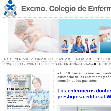
Excmo. Colegio de Enferm
INICIO
VENTANILLA ÚNICA
SECRETARIA
DOCENCIA
DPTO. JURÍ
CONGRESOS Y JORNADAS
REVISTA ENFERMERÍA GADITANA
INSTITU
«
El CGE lanza una macroencuesta
asistencial de las enfermeras y cóm
atención de los pacientes
Los enfermeros docto
prestigiosa editorial 