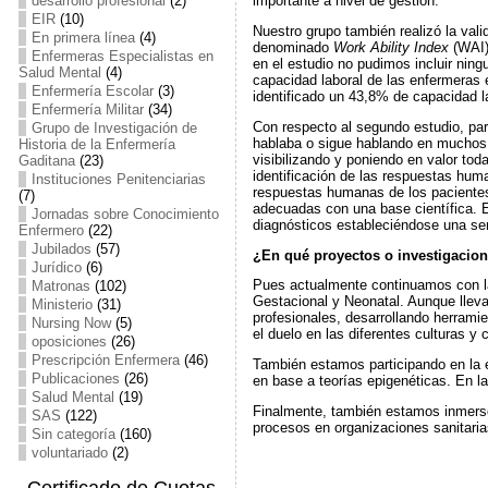
desarrollo profesional
(2)
importante a nivel de gestión.
EIR
(10)
Nuestro grupo también realizó la vali
En primera línea
(4)
denominado
Work Ability Index
(WAI).
Enfermeras Especialistas en
en el estudio no pudimos incluir nin
Salud Mental
(4)
capacidad laboral de las enfermeras 
Enfermería Escolar
(3)
identificado un 43,8% de capacidad la
Enfermería Militar
(34)
Con respecto al segundo estudio, par
Grupo de Investigación de
hablaba o sigue hablando en muchos c
Historia de la Enfermería
visibilizando y poniendo en valor tod
Gaditana
(23)
identificación de las respuestas hum
Instituciones Penitenciarias
respuestas humanas de los pacientes
(7)
adecuadas con una base científica. E
Jornadas sobre Conocimiento
diagnósticos estableciéndose una ser
Enfermero
(22)
Jubilados
(57)
¿En qué proyectos o investigacio
Jurídico
(6)
Pues actualmente continuamos con la 
Matronas
(102)
Gestacional y Neonatal. Aunque llev
Ministerio
(31)
profesionales, desarrollando herrami
Nursing Now
(5)
el duelo en las diferentes culturas y
oposiciones
(26)
Prescripción Enfermera
(46)
También estamos participando en la e
Publicaciones
(26)
en base a teorías epigenéticas. En la
Salud Mental
(19)
Finalmente, también estamos inmerso
SAS
(122)
procesos en organizaciones sanitari
Sin categoría
(160)
voluntariado
(2)