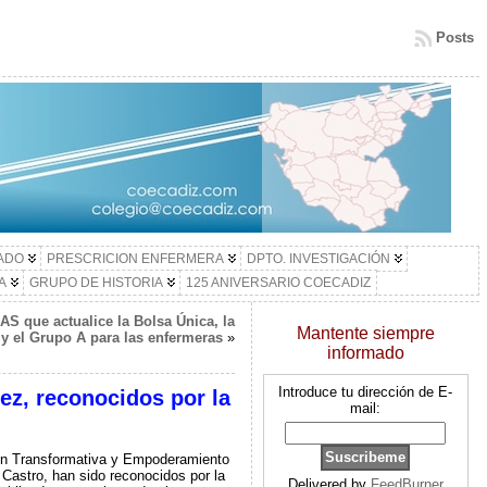
Posts
LADO
PRESCRICION ENFERMERA
DPTO. INVESTIGACIÓN
A
GRUPO DE HISTORIA
125 ANIVERSARIO COECADIZ
AS que actualice la Bolsa Única, la
Mantente siempre
 y el Grupo A para las enfermeras
»
informado
Introduce tu dirección de E-
z, reconocidos por la
mail:
ón Transformativa y Empoderamiento
astro, han sido reconocidos por la
Delivered by
FeedBurner