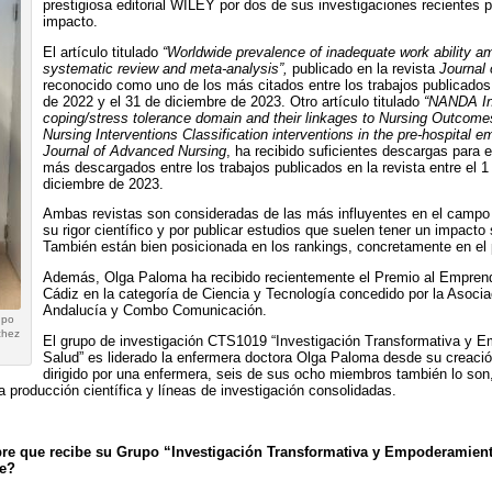
prestigiosa editorial WILEY por dos de sus investigaciones recientes p
impacto.
El artículo titulado
“Worldwide prevalence of inadequate work ability a
systematic review and meta-analysis”,
publicado en la revista
Journal 
reconocido como uno de los más citados entre los trabajos publicados 
de 2022 y el 31 de diciembre de 2023. Otro artículo titulado
“NANDA Int
coping/stress tolerance domain and their linkages to Nursing Outcome
Nursing Interventions Classification interventions in the pre-hospital 
Journal of Advanced Nursing
, ha recibido suficientes descargas para e
más descargados entre los trabajos publicados en la revista entre el 1
diciembre de 2023.
Ambas revistas son consideradas de las más influyentes en el campo 
su rigor científico y por publicar estudios que suelen tener un impacto s
También están bien posicionada en los rankings, concretamente en el p
Además, Olga Paloma ha recibido recientemente el Premio al Empren
Cádiz en la categoría de Ciencia y Tecnología concedido por la Asoci
Andalucía y Combo Comunicación.
upo
chez
El grupo de investigación CTS1019 “Investigación Transformativa y 
Salud” es liderado la enfermera doctora Olga Paloma desde su creaci
dirigido por una enfermera, seis de sus ocho miembros también lo son
 producción científica y líneas de investigación consolidadas.
bre que recibe su Grupo “Investigación Transformativa y Empoderamien
re?