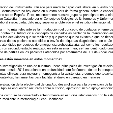
dación del instrumento utilizado para medir la capacidad laboral en nuestro co
 Actualmente no hay datos en nuestro país de forma general sobre la capaci
guno sobre España. Pero, recientemente nuestro grupo ha participado en la ela
en Cataluña, financiado por el Consejo de Colegios de Enfermeras y Enfermer
boral inadecuada, dato muy superior al obtenido en el estudio internacional.
a mí lo más relevante es la introducción del concepto de cuidados en emerg
ontextos. Introducir el concepto de cuidados es hablar de la intervención 
as las actividades que se realizan y que parece que no existen o que no tien
anas de los pacientes atendidos a través de etiquetas diagnósticas, se est
 atendidos por equipos de emergencia prehospitalaria, así como los resultad
n un segundo estudio realizado en esta misma línea, se han identificado una
ie de perfiles en los pacientes atendidos por enfermeros de 061 de Andalucía
nes están inmersos en estos momentos?
investigación en una de nuestras líneas principales de investigación relacio
amos desde 2011 estudiando en profundidad este fenómeno, desde la perspecti
entas clínicas para mejorar y homogenizar la asistencia, creemos que todaví
 contextos, herramientas para facilitar el duelo en pareja o en menores…
valuación de la efectividad de una App desarrollada para la prevención de la 
 App se encuentran recursos sobre nutrición, ejercicio físico o apoyo emocion
s como se ha comentado anteriormente en estudios relacionados con la salud
as mediante la metodología Lean-Healthcare.