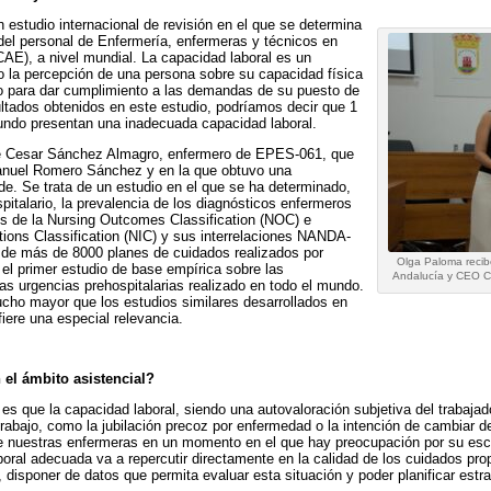
n estudio internacional de revisión en el que se determina
 del personal de Enfermería, enfermeras y técnicos en
CAE), a nivel mundial. La capacidad laboral es un
o la percepción de una persona sobre su capacidad física
 para dar cumplimiento a las demandas de su puesto de
ultados obtenidos en este estudio, podríamos decir que 1
ndo presentan una inadecuada capacidad laboral.
s de Cesar Sánchez Almagro, enfermero de EPES-061, que
 Manuel Romero Sánchez y en la que obtuvo una
de. Se trata de un estudio en el que se ha determinado,
pitalario, la prevalencia de los diagnósticos enfermeros
os de la Nursing Outcomes Classification (NOC) e
tions Classification (NIC) y sus interrelaciones NANDA-
de más de 8000 planes de cuidados realizados por
Olga Paloma recib
el primer estudio de base empírica sobre las
Andalucía y CEO Co
as urgencias prehospitalarias realizado en todo el mundo.
ho mayor que los estudios similares desarrollados en
fiere una especial relevancia.
 el ámbito asistencial?
o es que la capacidad laboral, siendo una autovaloración subjetiva del trabajad
trabajo, como la jubilación precoz por enfermedad o la intención de cambiar d
 de nuestras enfermeras en un momento en el que hay preocupación por su es
oral adecuada va a repercutir directamente en la calidad de los cuidados pro
o, disponer de datos que permita evaluar esta situación y poder planificar est