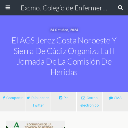
Excmo. Colegio de Enfermería de Cádiz
24 Octubre, 2024
El AGS Jerez Costa Noroeste Y
Sierra De Cádiz Organiza La II
Jornada De La Comisión De
Heridas
Compartir
Publicar en
Pin
Correo
SMS
Twitter
electrónico