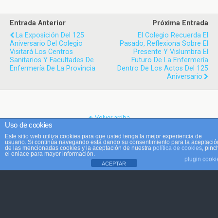
Entrada Anterior
Próxima Entrada
La Exposición Del 125
El Colegio Recuerda El
Aniversario Del Colegio
Pasado, Reflexiona Sobre El
Visitará Los Centros
Presente Y Vislumbra El
Sanitarios Y Facultades De
Futuro De La Enfermería
Enfermería De La Provincia
Dentro De Los Actos Del 125
Aniversario
Volver arriba
Uso de cookies
Este sitio web utiliza cookies para que usted tenga la mejor experiencia de
Móvil
Escritorio
usuario. Si continúa navegando está dando su consentimiento para la aceptació
de las mencionadas cookies y la aceptación de nuestra
política de cookies
, pinc
el enlace para mayor información.
plugin cooki
ACEPTAR