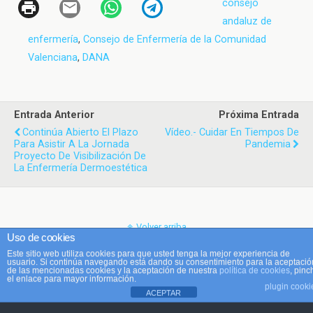
consejo
andaluz de
enfermería
,
Consejo de Enfermería de la Comunidad
Valenciana
,
DANA
Entrada Anterior
Próxima Entrada
Continúa Abierto El Plazo
Vídeo.- Cuidar En Tiempos De
Para Asistir A La Jornada
Pandemia
Proyecto De Visibilización De
La Enfermería Dermoestética
Volver arriba
Uso de cookies
Este sitio web utiliza cookies para que usted tenga la mejor experiencia de
Móvil
Escritorio
usuario. Si continúa navegando está dando su consentimiento para la aceptació
de las mencionadas cookies y la aceptación de nuestra
política de cookies
, pinc
el enlace para mayor información.
plugin cooki
ACEPTAR