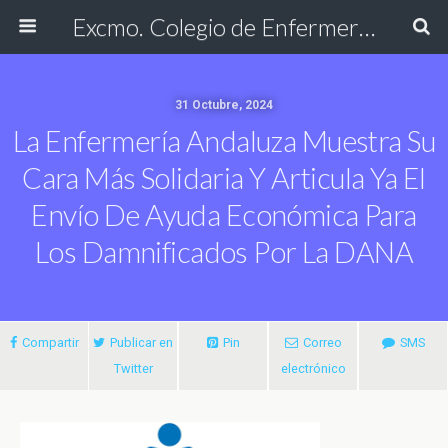
Excmo. Colegio de Enfermería de Cádiz
31 Octubre, 2024
La Enfermería Andaluza Muestra Su
Cara Más Solidaria Y Articula Ya El
Envío De Ayuda Económica Para
Los Damnificados Por La DANA
Compartir
Publicar en
Pin
Correo
SMS
Twitter
electrónico