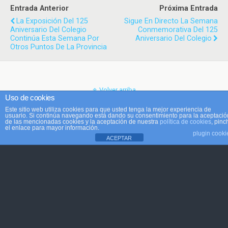
Entrada Anterior
Próxima Entrada
La Exposición Del 125
Sigue En Directo La Semana
Aniversario Del Colegio
Conmemorativa Del 125
Continúa Esta Semana Por
Aniversario Del Colegio
Otros Puntos De La Provincia
Volver arriba
Uso de cookies
Este sitio web utiliza cookies para que usted tenga la mejor experiencia de
Móvil
Escritorio
usuario. Si continúa navegando está dando su consentimiento para la aceptació
de las mencionadas cookies y la aceptación de nuestra
política de cookies
, pinc
el enlace para mayor información.
plugin cooki
ACEPTAR