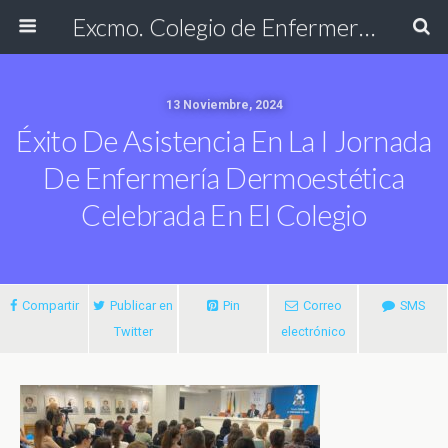
Excmo. Colegio de Enfermería de Cádiz
13 Noviembre, 2024
Éxito De Asistencia En La I Jornada
De Enfermería Dermoestética
Celebrada En El Colegio
Compartir
Publicar en
Pin
Correo
SMS
Twitter
electrónico