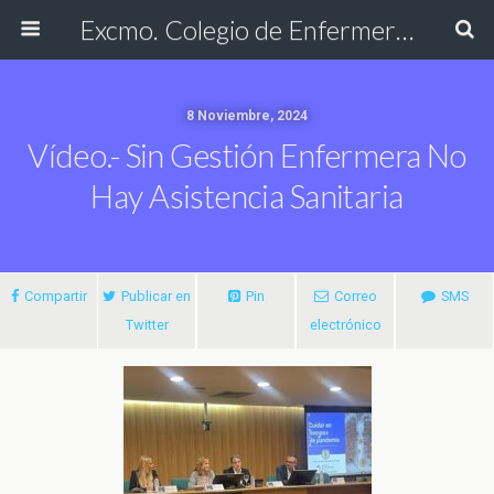
Excmo. Colegio de Enfermería de Cádiz
8 Noviembre, 2024
Vídeo.- Sin Gestión Enfermera No
Hay Asistencia Sanitaria
Compartir
Publicar en
Pin
Correo
SMS
Twitter
electrónico