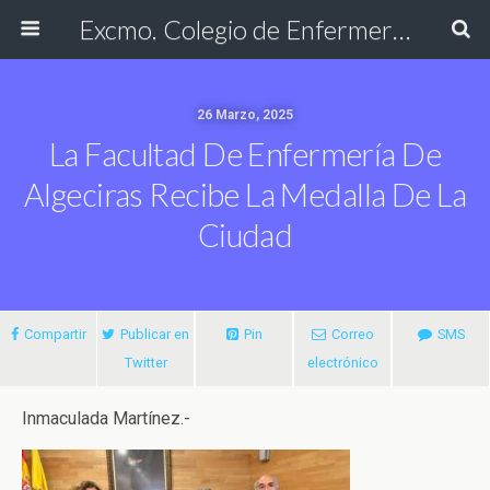
Excmo. Colegio de Enfermería de Cádiz
26 Marzo, 2025
La Facultad De Enfermería De
Algeciras Recibe La Medalla De La
Ciudad
Compartir
Publicar en
Pin
Correo
SMS
Twitter
electrónico
Inmaculada Martínez.-