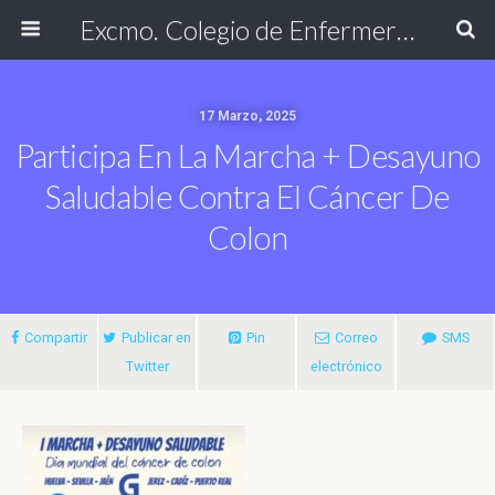
Excmo. Colegio de Enfermería de Cádiz
17 Marzo, 2025
Participa En La Marcha + Desayuno
Saludable Contra El Cáncer De
Colon
Compartir
Publicar en
Pin
Correo
SMS
Twitter
electrónico