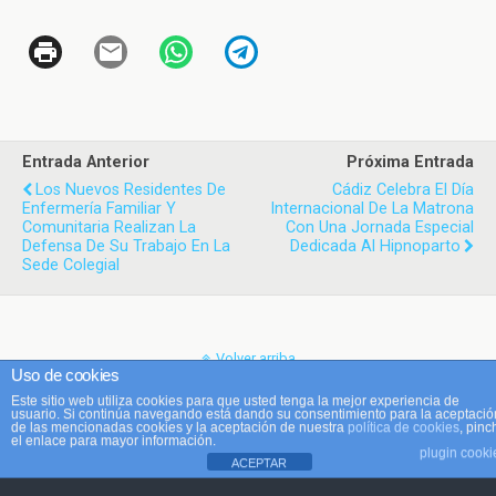
Entrada Anterior
Próxima Entrada
Los Nuevos Residentes De
Cádiz Celebra El Día
Enfermería Familiar Y
Internacional De La Matrona
Comunitaria Realizan La
Con Una Jornada Especial
Defensa De Su Trabajo En La
Dedicada Al Hipnoparto
Sede Colegial
Volver arriba
Uso de cookies
Este sitio web utiliza cookies para que usted tenga la mejor experiencia de
Móvil
Escritorio
usuario. Si continúa navegando está dando su consentimiento para la aceptació
de las mencionadas cookies y la aceptación de nuestra
política de cookies
, pinc
el enlace para mayor información.
plugin cooki
ACEPTAR