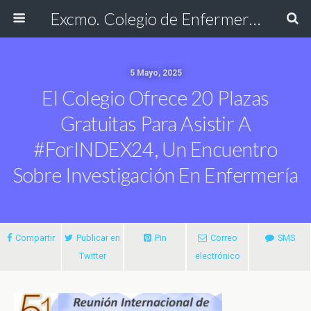
Excmo. Colegio de Enfermería de Cádiz
5 Mayo, 2025
El Colegio Ofrece 20 Plazas
Gratuitas Para Asistir A
#forINDEX24, Un Encuentro
Sobre Investigación En Enfermería
Compartir
Publicar en
Pin
Correo
SMS
Twitter
electrónico