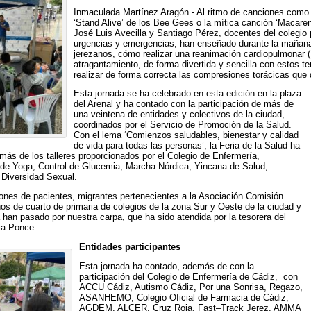
Inmaculada Martínez Aragón.- Al ritmo de canciones como 
‘Stand Alive’ de los Bee Gees o la mítica canción ‘Macaren
José Luis Avecilla y Santiago Pérez, docentes del colegio p
urgencias y emergencias, han enseñado durante la mañan
jerezanos, cómo realizar una reanimación cardiopulmonar 
atragantamiento, de forma divertida y sencilla con estos 
realizar de forma correcta las compresiones torácicas que
Esta jornada se ha celebrado en esta edición en la plaza
del Arenal y ha contado con la participación de más de
una veintena de entidades y colectivos de la ciudad,
coordinados por el Servicio de Promoción de la Salud.
Con el lema ‘Comienzos saludables, bienestar y calidad
de vida para todas las personas’, la Feria de la Salud ha
más de los talleres proporcionados por el Colegio de Enfermería,
r de Yoga, Control de Glucemia, Marcha Nórdica, Yincana de Salud,
 Diversidad Sexual.
ones de pacientes, migrantes pertenecientes a la Asociación Comisión
os de cuarto de primaria de colegios de la zona Sur y Oeste de la ciudad y
 han pasado por nuestra carpa, que ha sido atendida por la tesorera del
via Ponce.
Entidades participantes
Esta jornada ha contado, además de con la
participación del Colegio de Enfermería de Cádiz, con
ACCU Cádiz, Autismo Cádiz, Por una Sonrisa, Regazo,
ASANHEMO, Colegio Oficial de Farmacia de Cádiz,
AGDEM, ALCER, Cruz Roja, Fast–Track Jerez, AMMA