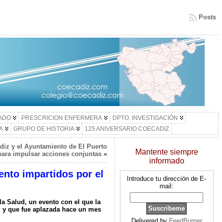
Posts
LADO
PRESCRICION ENFERMERA
DPTO. INVESTIGACIÓN
A
GRUPO DE HISTORIA
125 ANIVERSARIO COECADIZ
diz y el Ayuntamiento de El Puerto
Mantente siempre
para impulsar acciones conjuntas
»
informado
ento impartidos por el
Introduce tu dirección de E-
mail:
 la Salud, un evento con el que la
 y que fue aplazada hace un mes
Delivered by
FeedBurner