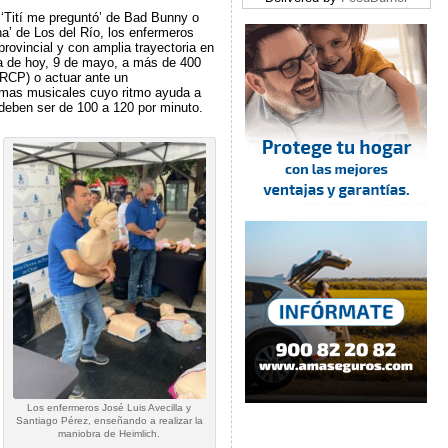
‘Tití me preguntó’ de Bad Bunny o
a’ de Los del Río, los enfermeros
rovincial y con amplia trayectoria en
a de hoy, 9 de mayo, a más de 400
(RCP) o actuar ante un
temas musicales cuyo ritmo ayuda a
 deben ser de 100 a 120 por minuto.
Los enfermeros José Luis Avecilla y
Santiago Pérez, enseñando a realizar la
maniobra de Heimlich.