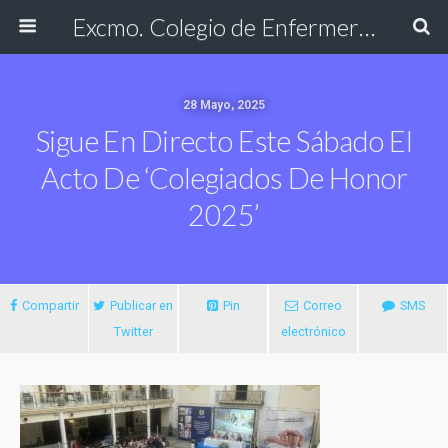
Excmo. Colegio de Enfermería de Cádiz
28 Mayo, 2025
Sigue En Directo Este Sábado El
Acto De ‘Colegiados De Honor
2025’
Compartir
Publicar en
Pin
Correo
SMS
Twitter
electrónico