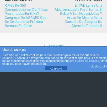
Más De 350
El CAE Lanza Una
Comunicaciones Científicas
Macroencuesta Para Tomar El
Presentadas En El XVI
Pulso A Las Necesidades Y
Congreso De ASANEC Que
Áreas De Mejora De La
Se Celebrará La Próxima
Consulta De Acogida De
Semana En Cádiz
Atención Primaria
Volver arriba
Uso de cookies
Este sitio web utiliza cookies para que usted tenga la mejor experiencia de
Móvil
Escritorio
usuario. Si continúa navegando está dando su consentimiento para la aceptació
de las mencionadas cookies y la aceptación de nuestra
política de cookies
, pinc
el enlace para mayor información.
plugin cooki
ACEPTAR