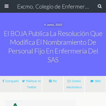
Excmo. Colegio de Enfermería de Cádiz
9 Junio, 2025
El BOJA Publica La Resolución Que
Modifica El Nombramiento De
Personal Fijo En Enfermería Del
SAS
Compartir
Publicar en
Pin
Correo
SMS
Twitter
electrónico