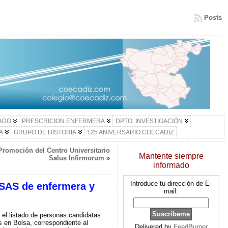
Posts
LADO
PRESCRICION ENFERMERA
DPTO. INVESTIGACIÓN
A
GRUPO DE HISTORIA
125 ANIVERSARIO COECADIZ
Promoción del Centro Universitario
Mantente siempre
Salus Infirmorum
»
informado
Introduce tu dirección de E-
 SAS de enfermera y
mail:
 el listado de personas candidatas
s en Bolsa, correspondiente al
Delivered by
FeedBurner