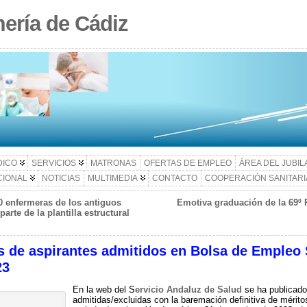
ería de Cádiz
DICO
SERVICIOS
MATRONAS
OFERTAS DE EMPLEO
ÁREA DEL JUBI
CIONAL
NOTICIAS
MULTIMEDIA
CONTACTO
COOPERACIÓN SANITARI
 enfermeras de los antiguos
Emotiva graduación de la 69º 
rte de la plantilla estructural
os de aspirantes admitidos en Bolsa de Empleo
23
En la web del S
ervicio Andaluz de Salud
se ha publicado
admitidas/excluidas con la baremación definitiva de mérito