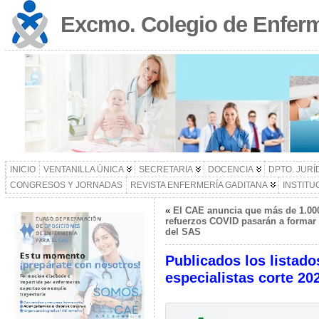
Excmo. Colegio de Enferm
INICIO
VENTANILLA ÚNICA
SECRETARIA
DOCENCIA
DPTO. JURÍ
CONGRESOS Y JORNADAS
REVISTA ENFERMERÍA GADITANA
INSTITU
«
El CAE anuncia que más de 1.000
refuerzos COVID pasarán a formar pa
del SAS
Publicados los listad
especialistas corte 20