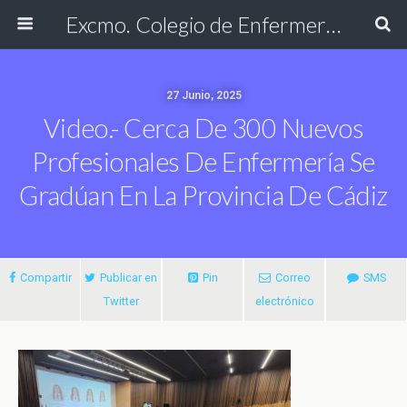
Excmo. Colegio de Enfermería de Cádiz
27 Junio, 2025
Video.- Cerca De 300 Nuevos
Profesionales De Enfermería Se
Gradúan En La Provincia De Cádiz
Compartir
Publicar en
Pin
Correo
SMS
Twitter
electrónico