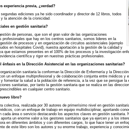
nes experiencia previa, ¿verdad?
 segundas ediciones ya he sido coordinador y director de 12 libros, todos
 y la atención de la cronicidad.
iales en gestión sanitaria?
stión de personas, que son el gran valor de las organizaciones
 profesionales que hay en los centros sanitarios, somos lideres en la
gestión de procesos y en organización de circuitos asistenciales (ejemplo
udos en hospitales Covid), nuestra aportación a la gestión de la calidad y
ya que estamos presentes en el 100% de los procesos y la investigación enf
videncia científica y rigor en nuestras prácticas profesionales.
énfasis en la Dirección Asistencial en las organizaciones sanitarias?
 organización sanitaria la conforman la Dirección de Enfermería y la Direcci
 con un enfoque multiprofesional y de colaboración conjunta entre médicos y e
 y fomentar la salud a la población de referencia, a la vez que se persigue la 
ciones sanitarias, por tanto la gestión sanitaria que se realiza en las direccio
prescindibles en cualquier centro sanitario.
nuevo libro?
olectiva, realizada por 30 autores de primerísimo nivel en gestión sanitaria 
dicos, con un enfoque de trabajo en equipo multidisciplinar, aportando cono
n cada área o servicio destacando los aspectos claves en gestión sanitaria. N
e aporta un enorme valor a los gestores sanitarios que ya ejercen y a los inte
tora en diferentes ámbitos y con diferentes cargos, lo que hace tener un enfo
te de este libro son los autores y su enorme trabajo, experiencia y conocimi