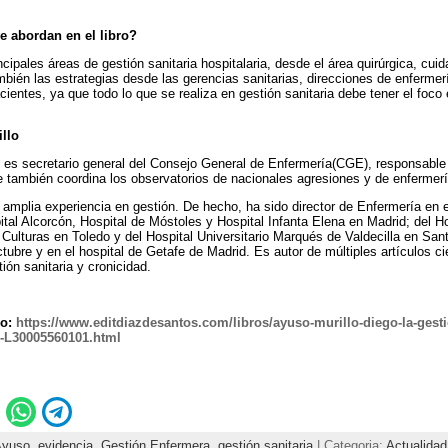
e abordan en el libro?
ipales áreas de gestión sanitaria hospitalaria, desde el área quirúrgica, cuida
ambién las estrategias desde las gerencias sanitarias, direcciones de enfermería
acientes, ya que todo lo que se realiza en gestión sanitaria debe tener el foc
llo
o es secretario general del Consejo General de Enfermería(CGE), responsable 
 también coordina los observatorios de nacionales agresiones y de enfermer
amplia experiencia en gestión. De hecho, ha sido director de Enfermería en el
al Alcorcón, Hospital de Móstoles y Hospital Infanta Elena en Madrid; del Ho
 Culturas en Toledo y del Hospital Universitario Marqués de Valdecilla en Sa
ctubre y en el hospital de Getafe de Madrid. Es autor de múltiples artículos ci
ión sanitaria y cronicidad.
o:
https://www.editdiazdesantos.com/libros/ayuso-murillo-diego-la-gestio
l-L30005560101.html
Ayuso
,
evidencia
,
Gestión Enfermera
,
gestión sanitaria
| Categoria:
Actualidad