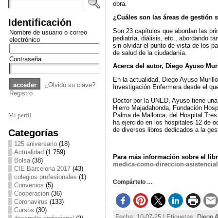
obra.
¿Cuáles son las áreas de gestión s
Identificación
Son 23 capítulos que abordan las princ
Nombre de usuario o correo
pediatría, diálisis, etc., abordando t
electrónico
sin olvidar el punto de vista de los p
de salud de la ciudadanía.
Contraseña
Acerca del autor, Diego Ayuso Muri
En la actualidad, Diego Ayuso Murill
¿Olvidó su clave?
Investigación Enfermera desde el que
Registro
Doctor por la UNED, Ayuso tiene una 
Hierro Majadahonda, Fundación Hospit
Palma de Mallorca; del Hospital Tres
Mi perfil
ha ejercido en los hospitales 12 de o
de diversos libros dedicados a la gest
Categorías
125 aniversario
(18)
Actualidad
(1.759)
Para más información sobre el libr
Bolsa
(38)
medica-como-direccion-asistencia
CIE Barcelona 2017
(43)
colegios profesionales
(1)
Compártelo …
Convenios
(5)
Cooperación
(36)
Coronavirus
(133)
Cursos
(30)
Fecha: 10-07-25 | Etiquetas:
Diego 