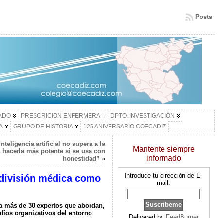
Posts
LADO
PRESCRICION ENFERMERA
DPTO. INVESTIGACIÓN
A
GRUPO DE HISTORIA
125 ANIVERSARIO COECADIZ
eligencia artificial no supera a la
Mantente siempre
hacerla más potente si se usa con
informado
honestidad”
»
Introduce tu dirección de E-
a división médica como
mail:
 a más de 30 expertos que abordan,
afíos organizativos del entorno
Delivered by
FeedBurner