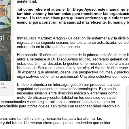
asistencial.
Tal como refiere el autor, el Dr. Diego Ayuso, este manual no 
también visión y herramientas para transformar las organizacio
futuro. Un recurso clave para quienes entienden que cuidar ta
esencial para construir una sanidad más eficiente, humana y b
Inmaculada Martínez Aragón.- La gestión de enfermería y la divisi
regresa en su segunda edición, completamente actualizada, consoli
enfermería en la alta gestión sanitaria.
Han pasado 18 años del nacimiento de la primera edición de este li
autoría pertenece al Dr. Diego Ayuso Murillo, secretario general d
estas dos últimas décadas la gestión enfermera se ha ido afianzan
Nacional de Salud es indiscutible y por ello, el Ayuso Murillo reú
30 expertos que abordan, desde una perspectiva rigurosa y práctica
organizativos del entorno asistencial. Una obra colectiva con nuev
n de
El libro profundiza en liderazgo, gestión por procesos, calidad,
cción
seguridad del paciente e innovación tecnológica. Explora la
necesaria sinergia entre dirección médica y enfermera como
motor de eficacia y sostenibilidad en los servicios de salud.
 internacionales y estrategias aplicables tanto en hospitales como en
rescindible para profesionales sanitarios con responsabilidad directiva o
nto, sino también visión y herramientas para transformar las
e y del futuro. Un recurso clave para quienes entienden que cuidar