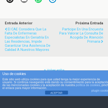
Entrada Anterior
Próxima Entrada
El CAE Considera Que La
Participe En Una Encuesta
Falta De Enfermeras
Para Valorar La Consulta De
Especialistas En Geriatría En
Acogida De Atención
Las Residencias, Impide
Primaria
Garantizar Una Asistencia De
Calidad A Nuestros Mayores
Volver arriba
Uso de cookies
Este sitio web utiliza cookies para que usted tenga la mejor experiencia de
Móvil
Escritorio
usuario. Si continúa navegando está dando su consentimiento para la aceptació
de las mencionadas cookies y la aceptación de nuestra
política de cookies
, pinc
el enlace para mayor información.
plugin cooki
ACEPTAR