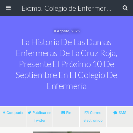
Excmo. Colegio de Enfermería de Cádiz
8 Agosto, 2025
La Historia De Las Damas
Enfermeras De La Cruz Roja,
Presente El Próximo 10 De
Septiembre En El Colegio De
Enfermería
Compartir
Publicar en
Pin
Correo
SMS
Twitter
electrónico