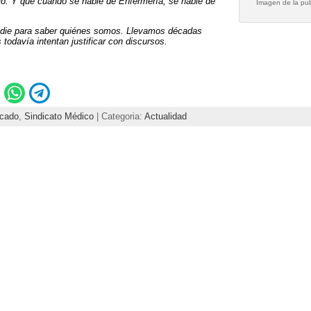
o. Y que cuando se hable de Enfermería, se hable de
Imagen de la publ
die para saber quiénes somos. Llevamos décadas
todavía intentan justificar con discursos.
cado
,
Sindicato Médico
| Categoria:
Actualidad