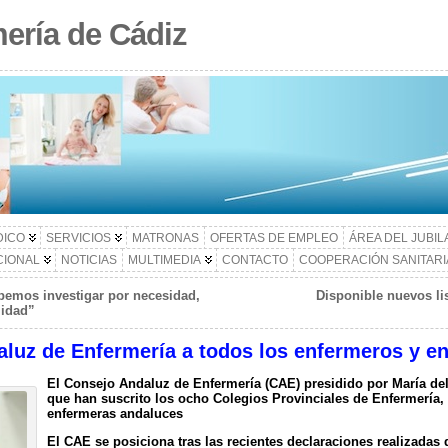
ería de Cádiz
DICO
SERVICIOS
MATRONAS
OFERTAS DE EMPLEO
ÁREA DEL JUBI
CIONAL
NOTICIAS
MULTIMEDIA
CONTACTO
COOPERACIÓN SANITARI
bemos investigar por necesidad,
Disponible nuevos lis
lidad”
aluz de Enfermería a todos los enfermeros y e
El Consejo Andaluz de Enfermería (CAE) presidido por María de
que han suscrito los ocho Colegios Provinciales de Enfermería, 
enfermeras andaluces
El CAE se posiciona tras las recientes declaraciones realizadas