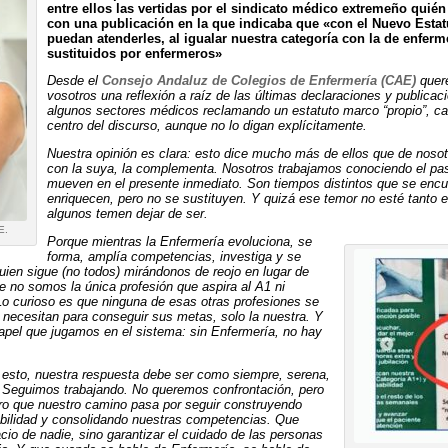
entre ellos las vertidas por el sindicato médico extremeño quién
con una publicación en la que indicaba que «con el Nuevo Esta
puedan atenderles, al igualar nuestra categoría con la de enfer
sustituidos por enfermeros»
Desde el
Consejo Andaluz de Colegios de Enfermería (CAE)
quer
vosotros una reflexión a raíz de las últimas declaraciones y public
algunos sectores médicos reclamando un estatuto marco “propio”, ca
centro del discurso, aunque no lo digan explícitamente.
Nuestra opinión es clara: esto dice mucho más de ellos que de nosot
con la suya, la complementa. Nosotros trabajamos conociendo el pasad
mueven en el presente inmediato. Son tiempos distintos que se encu
enriquecen, pero no se sustituyen. Y quizá ese temor no esté tanto 
algunos temen dejar de ser.
E.
Porque mientras la Enfermería evoluciona, se
forma, amplía competencias, investiga y se
uien sigue (no todos) mirándonos de reojo en lugar de
e no somos la única profesión que aspira al A1 ni
Lo curioso es que ninguna de esas otras profesiones se
s necesitan para conseguir sus metas, solo la nuestra. Y
apel que jugamos en el sistema: sin Enfermería, no hay
esto, nuestra respuesta debe ser como siempre, serena,
e. Seguimos trabajando. No queremos confrontación, pero
ro que nuestro camino pasa por seguir construyendo
bilidad y consolidando nuestras competencias. Que
cio de nadie, sino garantizar el cuidado de las personas