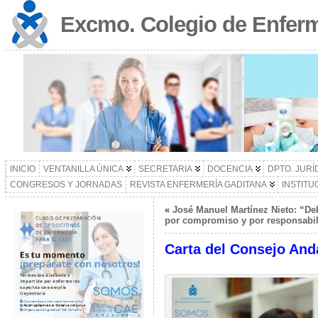
Excmo. Colegio de Enferm
INICIO
VENTANILLA ÚNICA
SECRETARIA
DOCENCIA
DPTO. JURÍ
CONGRESOS Y JORNADAS
REVISTA ENFERMERÍA GADITANA
INSTITU
«
José Manuel Martínez Nieto: “De
por compromiso y por responsabi
Carta del Consejo And