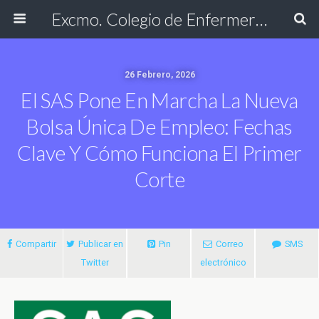
Excmo. Colegio de Enfermería de Cádiz
26 Febrero, 2026
El SAS Pone En Marcha La Nueva
Bolsa Única De Empleo: Fechas
Clave Y Cómo Funciona El Primer
Corte
Compartir
Publicar en
Pin
Correo
SMS
Twitter
electrónico