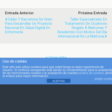
Entrada Anterior
Próxima Entrada
Cádiz Y Barcelona Se Unen
Taller Especializado En
Para Desarrollar Un Proyecto
Tratamiento De Cicatrices
Nacional En Salud Digital En
Dirigido A Matronas Y
Enfermería
Residentes Con Motivo Del Día
Internacional De La Matrona
Volver arriba
Uso de cookies
Este sitio web utiliza cookies para que usted tenga la mejor experiencia de
Móvil
Escritorio
usuario. Si continúa navegando está dando su consentimiento para la aceptació
de las mencionadas cookies y la aceptación de nuestra
política de cookies
, pinc
el enlace para mayor información.
plugin cooki
ACEPTAR