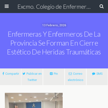
Excmo. Colegio de Enfermería de Cádiz
13 Febrero, 2026
Enfermeras Y Enfermeros De La
Provincia Se Forman En Cierre
Estético De Heridas Traumáticas
Compartir
Publicar en
Pin
Correo
SMS
Twitter
electrónico