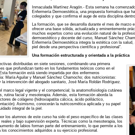
Inmaculada Martínez Aragón.- Esta semana ha comenzado e
Enfermería Dermoestética, una propuesta formativa que ha 
colegiados y que confirma el auge de esta disciplina dentr
La formación, que se desarrolla durante el mes de marzo e
ofrecer una base sólida, actualizada y eminentemente prác
muchos expertos como una evolución natural de la profesió
dermoestético y docente del curso, Manuel Sánchez Chamo
Enfermería Dermoestética integra la estética con la salud, 
piel desde una perspectiva científica y profesional”.
Una formación estructurada y orientada a la práctica
lectivas distribuidas en siete sesiones, combinando una primera
les que profundizan tanto en los fundamentos teóricos como en el
Esta formación está siendo impartida por dos enfermeros
ia: María Aguilar y Manuel Sánchez Chamocho; dos nutricionistas:
 la intervención del abogado sanitario, José María Roldán Rodríguez.
el marco legal vigente y el competencial; la anatomofisiología cutánea
, rutina facial y mesoterapia. Además, esta formación aborda la
ctores de colágeno (hidroxiapatita cálcica, ácido poliláctico,
entación). Asimismo, conocerán la nutricosmética aplicada y su papel
idado integral de la piel.
r los alumnos de este curso ha sido el peso específico de las clases
 reales y bajo supervisión experta. Técnicas como la mesoterapia, los
 aumento de labios forman parte del entrenamiento, lo que permite a los
los conocimientos adquiridos a su ejercicio profesional.