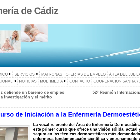
ería de Cádiz
DICO
SERVICIOS
MATRONAS
OFERTAS DE EMPLEO
ÁREA DEL JUBI
CIONAL
NOTICIAS
MULTIMEDIA
CONTACTO
COOPERACIÓN SANITARI
diz defiende un baremo de empleo
52º Reunión Internaciona
a investigación y el mérito
urso de Iniciación a la Enfermería Dermoestéti
La vocal referente del Área de Enfermería Dermoestéti
este primer curso que ofrece una visión sólida, actual 
segura en las técnicas dermoestéticas más demandada
enfermera, fundamentación científica y entrenamiento 