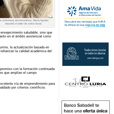
a enfermera dermoestética, María Aguilar,
impartió el taller de rutina facial.
l envejecimiento saludable, sino que
anto en el ámbito asistencial como
lumno, la actualización basada en
 refuerzan la calidad académica del
ompromiso con la formación continuada
tes que amplían el campo
excelente vía de emprendimiento para
ldado por criterios científicos.