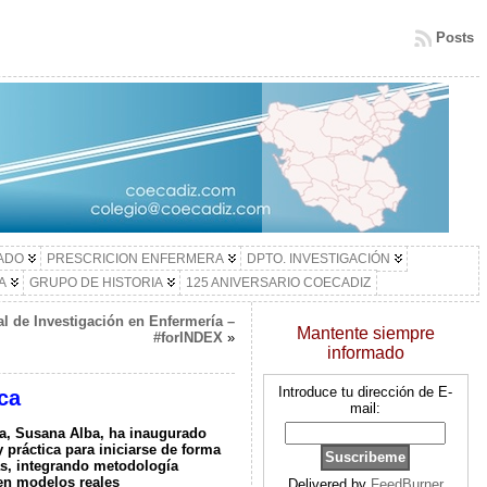
Posts
LADO
PRESCRICION ENFERMERA
DPTO. INVESTIGACIÓN
A
GRUPO DE HISTORIA
125 ANIVERSARIO COECADIZ
l de Investigación en Enfermería –
Mantente siempre
#forINDEX
»
informado
Introduce tu dirección de E-
ca
mail:
ca, Susana Alba, ha inaugurado
y práctica para iniciarse de forma
s, integrando metodología
en modelos reales
Delivered by
FeedBurner