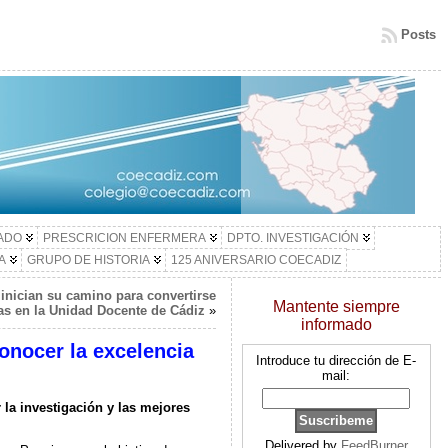
Posts
LADO
PRESCRICION ENFERMERA
DPTO. INVESTIGACIÓN
A
GRUPO DE HISTORIA
125 ANIVERSARIO COECADIZ
inician su camino para convertirse
Mantente siempre
s en la Unidad Docente de Cádiz
»
informado
onocer la excelencia
Introduce tu dirección de E-
mail:
la investigación y las mejores
Delivered by
FeedBurner