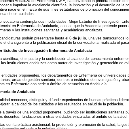
cademia Andaluza de Enfermería (AAE) ha convocado la primera edición de s
nocer e impulsar la excelencia científica, la innovación y el desarrollo de la 
iativa nace en el marco de sus fines estatutarios de promoción del conocimient
inua de los cuidados.
onvocatoria contempla dos modalidades: Mejor Estudio de Investigación Enfe
tencial en Enfermería de Andalucía, con las que la Academia pretende poner en
rmeras y las instituciones sanitarias y académicas andaluzas.
candidaturas podrán presentarse hasta el
6 de julio
, una vez transcurridos l
e el día siguiente a la publicación oficial de la convocatoria, realizada el pa
r Estudio de Investigación Enfermera de Andalucía
 científica, el impacto y la contribución al avance del conocimiento enferme
 las instituciones andaluzas como motor de investigación y generación de evid
 entidades proponentes, los departamentos de Enfermería de universidades pú
itarios, áreas de gestión sanitaria, centros e institutos de investigación y otra
ora en Enfermería con sede o ámbito de actuación en Andalucía.
rmería de Andalucía
lidad reconocer, distinguir y difundir experiencias de buenas prácticas lide
ejorar la calidad de los cuidados y los resultados en salud de la población.
 a través de una entidad proponente, pudiendo ser instituciones sanitarias pú
os docentes, fundaciones u otras entidades vinculadas al ámbito de la salud.
adas con la práctica asistencial, la prevención y promoción de la salud, la ges
 formación aplicada a la práctica clínica.