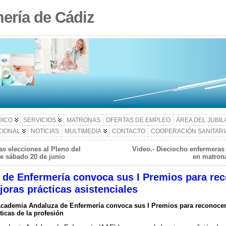
ería de Cádiz
DICO
SERVICIOS
MATRONAS
OFERTAS DE EMPLEO
ÁREA DEL JUBI
CIONAL
NOTICIAS
MULTIMEDIA
CONTACTO
COOPERACIÓN SANITARI
as elecciones al Pleno del
Video.- Dieciocho enfermeras 
te sábado 20 de junio
en matrona
de Enfermería convoca sus I Premios para rec
joras prácticas asistenciales
cademia Andaluza de Enfermería convoca sus I Premios para reconocer 
ticas de la profesión