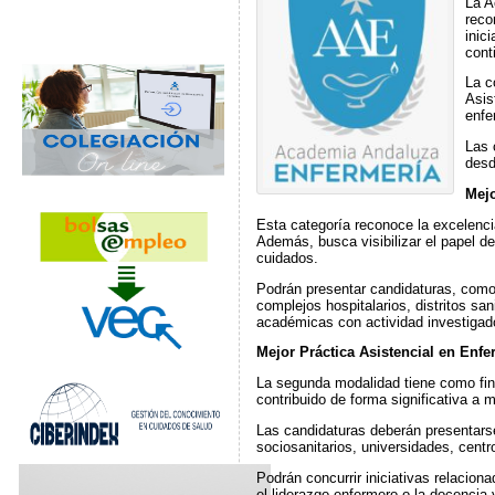
La A
reco
inic
cont
La c
Asis
enfe
Las 
desd
Mejo
Esta categoría reconoce la excelencia
Además, busca visibilizar el papel de
cuidados.
Podrán presentar candidaturas, como
complejos hospitalarios, distritos san
académicas con actividad investigad
Mejor Práctica Asistencial en Enfe
La segunda modalidad tiene como fina
contribuido de forma significativa a m
Las candidaturas deberán presentarse
sociosanitarios, universidades, centr
Podrán concurrir iniciativas relacion
el liderazgo enfermero o la docencia y