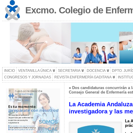
Excmo. Colegio de Enferm
INICIO
VENTANILLA ÚNICA
SECRETARIA
DOCENCIA
DPTO. JURÍ
CONGRESOS Y JORNADAS
REVISTA ENFERMERÍA GADITANA
INSTITU
«
Dos candidaturas concurrirán a l
Consejo General de Enfermería es
La Academia Andaluza 
investigadora y las me
La A
prác