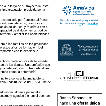
 a lo largo de su trayectoria, esta
ltima graduación presidida por la
desarrollada por Paublete al frente
entro en liderazgo, prestigio y
ión sólida, leal y fructífera con el
capacidad de diálogo hemos podido
nfermera y ampliar las oportunidades
nto a las familias de los graduados,
te estos años de formación. Del
ompromiso con la excelencia
nticos protagonistas de la jornada.
dado de los demás. Una profesión que
 y la palabra”, afirmó. Recordándoles
 demás como la enfermería”.
nvitó a conocer la amplia oferta
rvicio Andaluz de Salud (SAS), una de
cado especialmente personal al
Facultad y agradeció el papel que han
s que nadie camina solo, porque