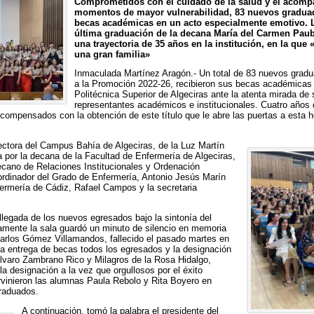
Comprometidos con el cuidado de la salud y el acomp
momentos de mayor vulnerabilidad, 83 nuevos graduad
becas académicas en un acto especialmente emotivo.
última graduación de la decana María del Carmen Paubl
una trayectoria de 35 años en la institución, en la qu
una gran familia»
Inmaculada Martínez Aragón.- Un total de 83 nuevos gradu
a la Promoción 2022-26, recibieron sus becas académicas e
Politécnica Superior de Algeciras ante la atenta mirada de
representantes académicos e institucionales. Cuatro años d
compensados con la obtención de este título que le abre las puertas a esta h
rectora del Campus Bahía de Algeciras, de la Luz Martín
por la decana de la Facultad de Enfermería de Algeciras,
ecano de Relaciones Institucionales y Ordenación
rdinador del Grado de Enfermería, Antonio Jesús Marín
fermería de Cádiz, Rafael Campos y la secretaria
llegada de los nuevos egresados bajo la sintonía del
amente la sala guardó un minuto de silencio en memoria
Carlos Gómez Villamandos, fallecido el pasado martes en
la entrega de becas todos los egresados y la designación
Álvaro Zambrano Rico y Milagros de la Rosa Hidalgo,
a designación a la vez que orgullosos por el éxito
rvinieron las alumnas Paula Rebolo y Rita Boyero en
raduados.
A continuación, tomó la palabra el presidente del