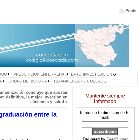
Posts
LADO
PRESCRICION ENFERMERA
DPTO. INVESTIGACIÓN
A
GRUPO DE HISTORIA
125 ANIVERSARIO COECADIZ
Humanización concluye que apostar
Mantente siempre
en definitiva, la mejor inversión en
informado
eficiencia y salud
»
Introduce tu dirección de E-
graduación entre la
mail:
Delivered by
FeedBurner