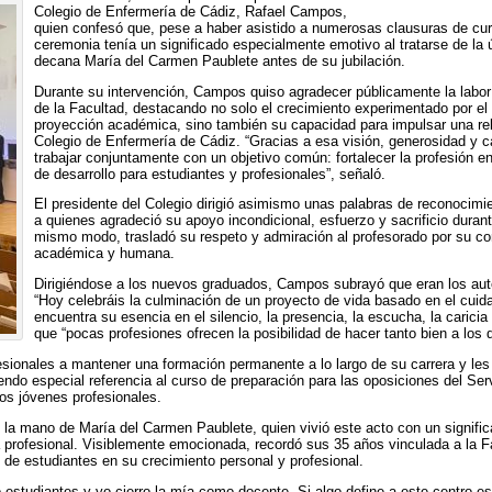
Colegio de Enfermería de Cádiz, Rafael Campos,
quien confesó que, pese a haber asistido a numerosas clausuras de curso
ceremonia tenía un significado especialmente emotivo al tratarse de la ú
decana María del Carmen Paublete antes de su jubilación.
Durante su intervención, Campos quiso agradecer públicamente la labor 
de la Facultad, destacando no solo el crecimiento experimentado por el c
proyección académica, sino también su capacidad para impulsar una relac
Colegio de Enfermería de Cádiz. “Gracias a esa visión, generosidad y 
trabajar conjuntamente con un objetivo común: fortalecer la profesión e
de desarrollo para estudiantes y profesionales”, señaló.
El presidente del Colegio dirigió asimismo unas palabras de reconocimie
a quienes agradeció su apoyo incondicional, esfuerzo y sacrificio duran
mismo modo, trasladó su respeto y admiración al profesorado por su c
académica y humana.
Dirigiéndose a los nuevos graduados, Campos subrayó que eran los auté
“Hoy celebráis la culminación de un proyecto de vida basado en el cui
encuentra su esencia en el silencio, la presencia, la escucha, la caricia
que “pocas profesiones ofrecen la posibilidad de hacer tanto bien a los
sionales a mantener una formación permanente a lo largo de su carrera y les i
iendo especial referencia al curso de preparación para las oposiciones del Se
os jóvenes profesionales.
 la mano de María del Carmen Paublete, quien vivió este acto con un signifi
ria profesional. Visiblemente emocionada, recordó sus 35 años vinculada a la 
e estudiantes en su crecimiento personal y profesional.
 estudiantes y yo cierro la mía como docente. Si algo define a este centro e