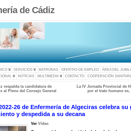
ería de Cádiz
DICO
SERVICIOS
MATRONAS
OFERTAS DE EMPLEO
ÁREA DEL JUBI
CIONAL
NOTICIAS
MULTIMEDIA
CONTACTO
COOPERACIÓN SANITARI
z respalda la candidatura de
La IV Jornada Provincial de 
es al Pleno del Consejo General
por el trato humano es, 
022-26 de Enfermería de Algeciras celebra su 
iento y despedida a su decana
Ver
Vídeo