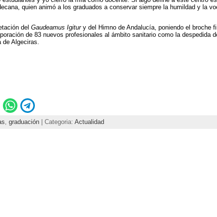
decana, quien animó a los graduados a conservar siempre la humildad y la voca
etación del
Gaudeamus Igitur
y del Himno de Andalucía, poniendo el broche fi
poración de 83 nuevos profesionales al ámbito sanitario como la despedida de 
 de Algeciras.
as
,
graduación
| Categoria:
Actualidad