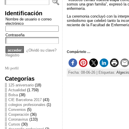
somos una gran familia”, expresó la 
enfermería.
Identificación
La ceremonia concluyó con la interpr
Nombre de usuario o correo
simbolismo que celebró tanto la incor
electrónico
reciente de la Facultad de Enfermería
Contraseña
¿Olvidó su clave?
Compártelo …
Registro
Mi perfil
Fecha: 08-06-26 | Etiquetas:
Algecir
Categorías
125 aniversario
(18)
Actualidad
(1.759)
Bolsa
(38)
CIE Barcelona 2017
(43)
colegios profesionales
(1)
Convenios
(5)
Cooperación
(36)
Coronavirus
(133)
Cursos
(30)