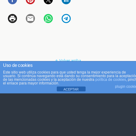
Volver arriba
Uso de cookies
Este sitio web utiliza cookies para que usted tenga la mejor experiencia de
Móvil
Escritorio
usuario. Si continúa navegando está dando su consentimiento para la aceptació
de las mencionadas cookies y la aceptación de nuestra
política de cookies
, pinc
el enlace para mayor información.
plugin cooki
ACEPTAR