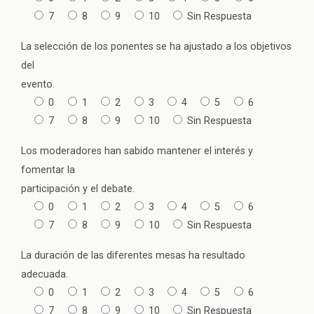
7
8
9
10
Sin Respuesta
La selección de los ponentes se ha ajustado a los objetivos
del
evento.
0
1
2
3
4
5
6
7
8
9
10
Sin Respuesta
Los moderadores han sabido mantener el interés y
fomentar la
participación y el debate.
0
1
2
3
4
5
6
7
8
9
10
Sin Respuesta
La duración de las diferentes mesas ha resultado
adecuada.
0
1
2
3
4
5
6
7
8
9
10
Sin Respuesta