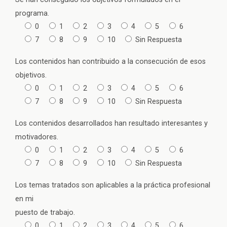
programa.
0
1
2
3
4
5
6
7
8
9
10
Sin Respuesta
Los contenidos han contribuido a la consecución de esos
objetivos.
0
1
2
3
4
5
6
7
8
9
10
Sin Respuesta
Los contenidos desarrollados han resultado interesantes y
motivadores.
0
1
2
3
4
5
6
7
8
9
10
Sin Respuesta
Los temas tratados son aplicables a la práctica profesional
en mi
puesto de trabajo.
0
1
2
3
4
5
6