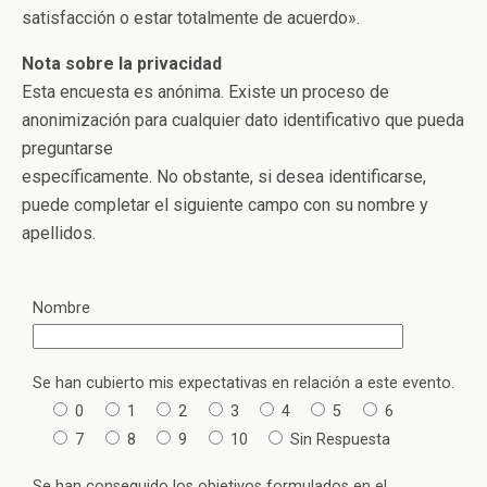
satisfacción o estar totalmente de acuerdo».
Nota sobre la privacidad
Esta encuesta es anónima. Existe un proceso de
anonimización para cualquier dato identificativo que pueda
preguntarse
específicamente. No obstante, si desea identificarse,
puede completar el siguiente campo con su nombre y
apellidos.
Nombre
Se han cubierto mis expectativas en relación a este evento.
0
1
2
3
4
5
6
7
8
9
10
Sin Respuesta
Se han conseguido los objetivos formulados en el