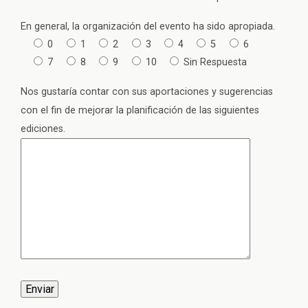
En general, la organización del evento ha sido apropiada.
0
1
2
3
4
5
6
7
8
9
10
Sin Respuesta
Nos gustaría contar con sus aportaciones y sugerencias
con el fin de mejorar la planificación de las siguientes
ediciones.