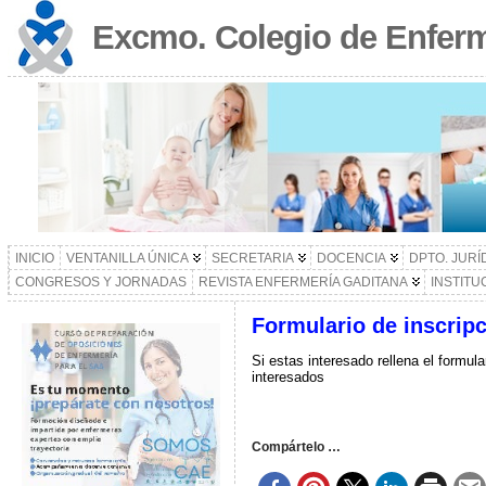
Excmo. Colegio de Enferm
INICIO
VENTANILLA ÚNICA
SECRETARIA
DOCENCIA
DPTO. JURÍ
CONGRESOS Y JORNADAS
REVISTA ENFERMERÍA GADITANA
INSTITU
Formulario de inscrip
Si estas interesado rellena el formul
interesados
Compártelo …