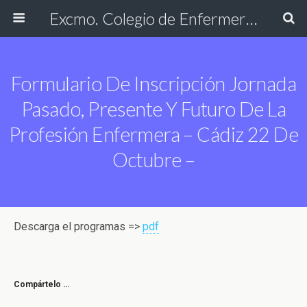
Excmo. Colegio de Enfermería de Cádiz
Formulario De Inscripción Jornada
Pasado, Presente Y Futuro De La
Profesión Enfermera – Cádiz 22 De
Octubre –
Descarga el programas =>
pdf
Compártelo …