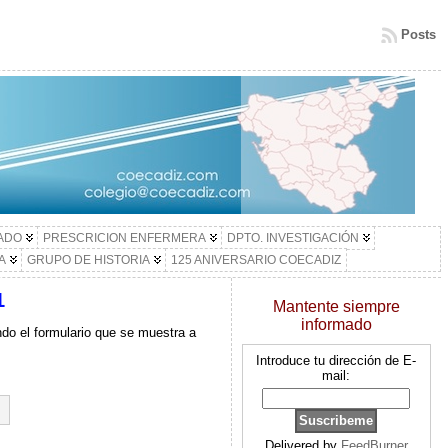
Posts
LADO
PRESCRICION ENFERMERA
DPTO. INVESTIGACIÓN
A
GRUPO DE HISTORIA
125 ANIVERSARIO COECADIZ
1
Mantente siempre
informado
ndo el formulario que se muestra a
Introduce tu dirección de E-
mail:
Delivered by
FeedBurner