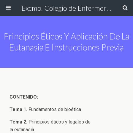
Excmo. Colegio de Enfermería de Cádiz
Principios Éticos Y Aplicación De La
Eutanasia E Instrucciones Previa
CONTENIDO:
Tema 1.
Fundamentos de bioética
Tema 2.
Principios éticos y legales de
la eutanasia