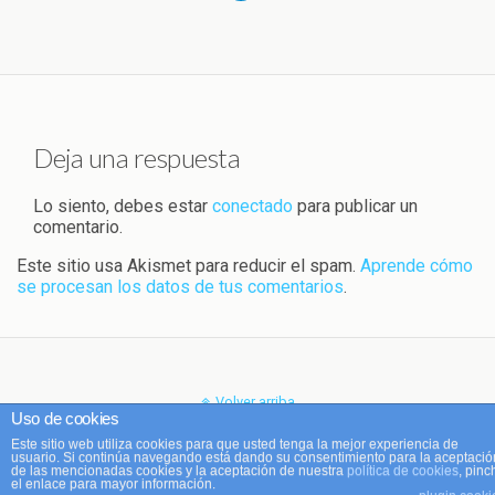
Deja una respuesta
Lo siento, debes estar
conectado
para publicar un
comentario.
Este sitio usa Akismet para reducir el spam.
Aprende cómo
se procesan los datos de tus comentarios
.
Volver arriba
Uso de cookies
Este sitio web utiliza cookies para que usted tenga la mejor experiencia de
Móvil
Escritorio
usuario. Si continúa navegando está dando su consentimiento para la aceptació
de las mencionadas cookies y la aceptación de nuestra
política de cookies
, pinc
el enlace para mayor información.