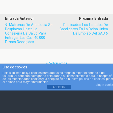
Entrada Anterior
Próxima Entrada
Matronas De Andalucía Se
Publicados Los Listados De
Desplazan Hasta La
Candidatos En La Bolsa Única
Consejería De Salud Para
De Empleo Del SAS
Entregar Las Casi 40.000
Firmas Recogidas
Volver arriba
Uso de cookies
Este sitio web utiliza cookies para que usted tenga la mejor experiencia de
Móvil
Escritorio
usuario. Si continúa navegando está dando su consentimiento para la aceptació
de las mencionadas cookies y la aceptación de nuestra
política de cookies
, pinc
el enlace para mayor información.
plugin cooki
ACEPTAR