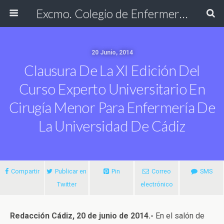
Excmo. Colegio de Enfermería de Cádiz
20 Junio, 2014
Clausura De La XI Edición Del
Curso Experto Universitario En
Cirugía Menor Para Enfermería De
La Universidad De Cádiz
Compartir
Publicar en
Pin
Correo
SMS
Twitter
electrónico
Redacción Cádiz, 20 de junio de 2014.-
En el salón de