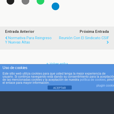
Entrada Anterior
Próxima Entrada
Normativa Para Reingreso
Reunión Con El Sindicato CSIF
Y Nuevas Altas
Volver arriba
Uso de cookies
Este sitio web utiliza cookies para que usted tenga la mejor experiencia de
Móvil
Escritorio
usuario. Si continúa navegando está dando su consentimiento para la aceptació
de las mencionadas cookies y la aceptación de nuestra
política de cookies
, pinc
el enlace para mayor información.
plugin cooki
ACEPTAR