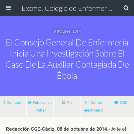
Excmo. Colegio de Enfermería de Cádiz
8 Octubre, 2014
El Consejo General De Enfermería
Inicia Una Investigación Sobre El
Caso De La Auxiliar Contagiada De
Ébola
Compartir
Publicar en
Pin
Correo
SMS
Twitter
electrónico
Redacción CGE-C
ádiz, 08 de octubre de 2014.-
Ante el