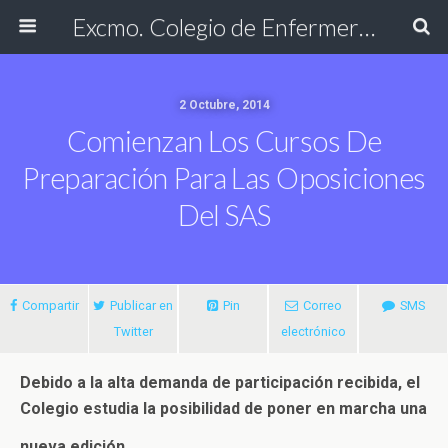
Excmo. Colegio de Enfermería de Cádiz
2 Octubre, 2014
Comienzan Los Cursos De
Preparación Para Las Oposiciones
Del SAS
Compartir
Publicar en
Pin
Correo
SMS
Twitter
electrónico
Debido a la alta demanda de participación recibida, el
Colegio estudia la posibilidad de poner en marcha una
nueva edición