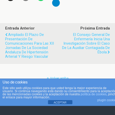
Entrada Anterior
Próxima Entrada
Ampliado El Plazo De
El Consejo General De
Presentación De
Enfermería Inicia Una
Comunicaciones Para Las XII
Investigación Sobre El Caso
Jornadas De La Sociedad
De La Auxiliar Contagiada De
Andaluza De Hipertensión
Ébola
Arterial Y Riesgo Vascular
Volver arriba
Uso de cookies
Este sitio web utiliza cookies para que usted tenga la mejor experiencia de
Móvil
Escritorio
usuario. Si continúa navegando está dando su consentimiento para la aceptació
de las mencionadas cookies y la aceptación de nuestra
política de cookies
, pinc
el enlace para mayor información.
plugin cooki
ACEPTAR