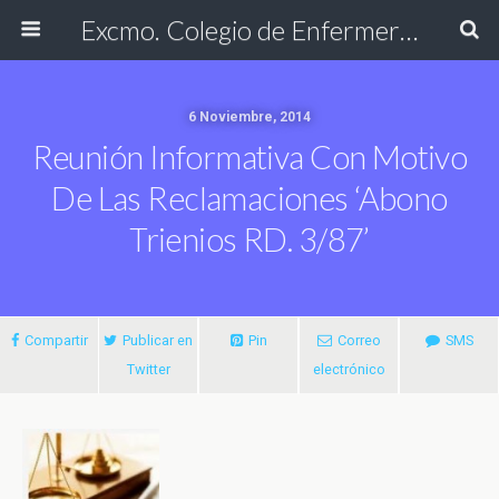
Excmo. Colegio de Enfermería de Cádiz
6 Noviembre, 2014
Reunión Informativa Con Motivo
De Las Reclamaciones ‘Abono
Trienios RD. 3/87’
Compartir
Publicar en
Pin
Correo
SMS
Twitter
electrónico