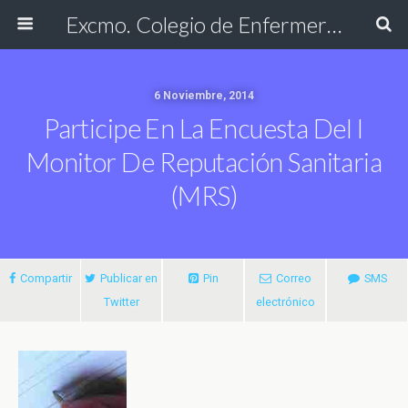
Excmo. Colegio de Enfermería de Cádiz
6 Noviembre, 2014
Participe En La Encuesta Del I
Monitor De Reputación Sanitaria
(MRS)
Compartir
Publicar en
Pin
Correo
SMS
Twitter
electrónico