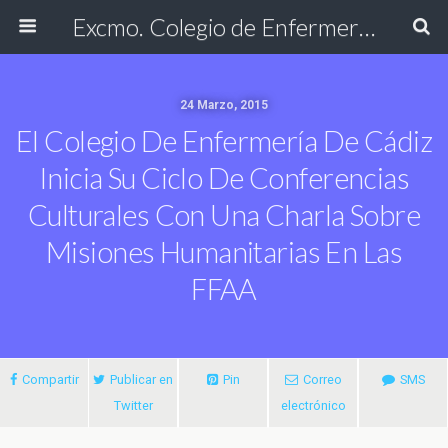
Excmo. Colegio de Enfermería de Cádiz
24 Marzo, 2015
El Colegio De Enfermería De Cádiz
Inicia Su Ciclo De Conferencias
Culturales Con Una Charla Sobre
Misiones Humanitarias En Las
FFAA
Compartir
Publicar en
Pin
Correo
SMS
Twitter
electrónico