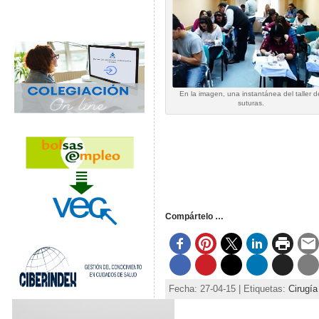
En la imagen, una instantánea del taller d
suturas.
Compártelo …
Fecha: 27-04-15 | Etiquetas:
Cirugí