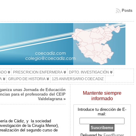
Posts
LADO
PRESCRICION ENFERMERA
DPTO. INVESTIGACIÓN
A
GRUPO DE HISTORIA
125 ANIVERSARIO COECADIZ
ganiza unas Jornada de Educación
Mantente siempre
cias para el profesorado del CEIP
informado
Valdelagrana
»
Introduce tu dirección de E-
mail:
mería de Cádiz, y la sociedad
nvestigación de la Cirugía Menor),
a realización del segundo curso de
Delivered by
FeedBurner