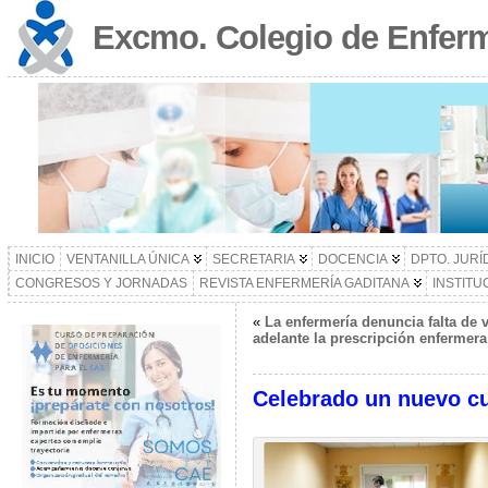
Excmo. Colegio de Enferm
INICIO
VENTANILLA ÚNICA
SECRETARIA
DOCENCIA
DPTO. JURÍ
CONGRESOS Y JORNADAS
REVISTA ENFERMERÍA GADITANA
INSTITU
«
La enfermería denuncia falta de v
adelante la prescripción enfermera
Celebrado un nuevo cu