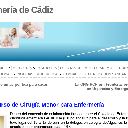
ería de Cádiz
DICO
SERVICIOS
MATRONAS
OFERTAS DE EMPLEO
ÁREA DEL JUBI
CIONAL
NOTICIAS
MULTIMEDIA
CONTACTO
COOPERACIÓN SANITARI
oluntad política para sacar
La ONG RCP Sin Fronteras or
en Urgencias y Emergen
rso de Cirugía Menor para Enfermería
Dentro del convenio de colaboración firmado entre el Colegio de Enfer
científica enfermera GADICIMe (Grupo andaluz para el desarrollo y la i
tuvo lugar del 13 al 17 de abril en la delegación colegial de Algeciras l
cirugía menor programado para 2015.