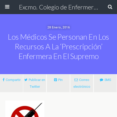
Excmo. Colegio de Enfermería de Cádiz
28 Enero, 2016
Los Médicos Se Personan En Los
Recursos A La ‘prescripción’
Enfermera En El Supremo
Compartir
Publicar en
Pin
Correo
SMS
Twitter
electrónico